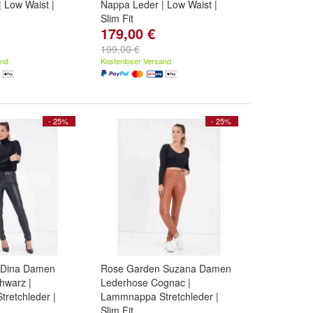
 Low Waist |
Nappa Leder | Low Waist |
Slim Fit
179,00 €
XL
,
L
und
weitere
Größe:
2XL
,
XL
,
L
und
weitere
...
199,00 €
and
Kostenloser Versand
- 25%
- 25%
 Dina Damen
Rose Garden Suzana Damen
hwarz |
Lederhose Cognac |
retchleder |
Lammnappa Stretchleder |
Slim Fit