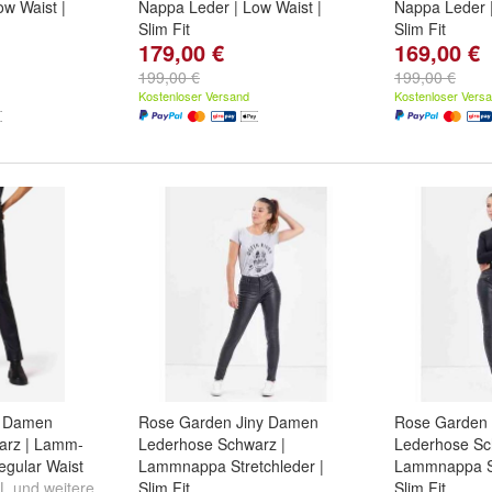
w Waist |
Nappa Leder | Low Waist |
Nappa Leder |
Slim Fit
Slim Fit
179,00 €
169,00 €
L
und
weitere
Größe:
2XL
,
XL
,
L
und
weitere
Größe:
2XL
,
...
...
199,00 €
199,00 €
Kostenloser Versand
Kostenloser Vers
B Damen
Rose Garden Jiny Damen
Rose Garden
arz | Lamm-
Lederhose Schwarz |
Lederhose Sc
egular Waist
Lammnappa Stretchleder |
Lammnappa St
L
und
weitere
Slim Fit
Slim Fit