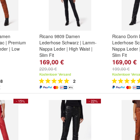
Damen
Ricano 9809 Damen
Ricano Dorin
ac | Premium
Lederhose Schwarz | Lamm-
Lederhose Sc
der | Low
Nappa Leder | High Waist |
Nappa Leder |
Slim Fit
Slim Fit
169,00 €
169,00 €
M
und
Größe:
2XL
,
XL
,
L
und
weitere
Größe:
2XL
,
...
...
229,00 €
199,00 €
Kostenloser Versand
Kostenloser Vers
8
2
- 15%
- 22%