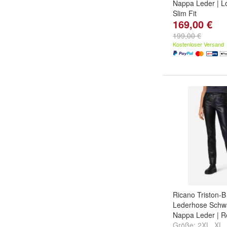
Nappa Leder | Lo
Slim Fit
169,00 €
Größe:
2XL
,
XL
,
...
199,00 €
Kostenloser Versand
Ricano Triston-
Lederhose Schw
Nappa Leder | R
Größe:
2XL
,
XL
,