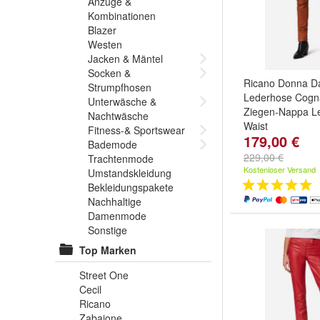
Anzüge &
Kombinationen
Blazer
Westen
Jacken & Mäntel
Socken &
Ricano Donna 
Strumpfhosen
Lederhose Cogn
Unterwäsche &
Ziegen-Nappa Le
Nachtwäsche
Waist
Fitness-& Sportswear
179,00 €
Größe:
2XL
,
XL
,
Bademode
weitere ...
229,00 €
Trachtenmode
Kostenloser Versand
Umstandskleidung
Bekleidungspakete
Nachhaltige
Damenmode
Sonstige
Top Marken
Street One
Cecil
Ricano
Zabaione