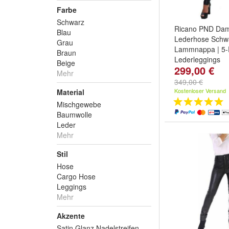
Farbe
Schwarz
Ricano PND Da
Blau
Lederhose Schwa
Grau
Lammnappa | 5-
Braun
Lederleggings
Beige
299,00 €
Größe:
2XL
,
XL
,
Mehr
...
349,00 €
Kostenloser Versand
Material
Mischgewebe
Baumwolle
Leder
Mehr
Stil
Hose
Cargo Hose
Leggings
Mehr
Akzente
Satin Glanz Nadelstreifen