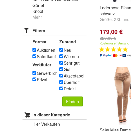
Gürtel
Lederhose Rican
Knopf
schwarz
Mehr
Größe:
2XL
und
179,00 €
Filtern
229,00 €
Format
Zustand
Kostenloser Versand
Auktionen
Neu
Sofortkauf
Wie neu
Sehr gut
Verkäufer
Gut
Gewerblich
Akzeptabel
Privat
Überholt
Defekt
Finden
In dieser Kategorie
Hier Verkaufen
SeXy Miss Dame