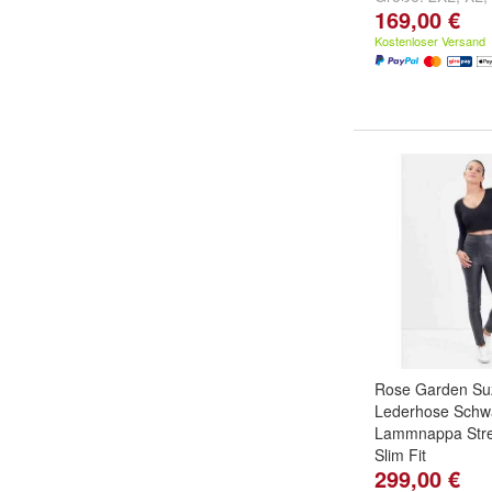
169,00 €
...
Kostenloser Versand
Rose Garden S
Lederhose Schwa
Lammnappa Stret
Slim Fit
299,00 €
Größe:
XL
,
L
,
M