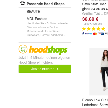
Passende Hood-Shops
Satin Stoff Hose
glanz 34 36 38 
BEAUTE
Größe:
T36 = D
38,88 €
DE 36
,
T40 = DE
MDL Fashion
weitere ...
Hier finden Sie z.B: Motorradweste
+ 2,90 € Versand
Bikerweste braune Denim-
Motorradweste textile Weste
Clubweste, Herren Lederhemd, ...
Jetzt in 5 Minuten deinen eigenen
Hood-Shop einrichten.
Jetzt einrichten
Ricano Low Cut
Lederhose Schw