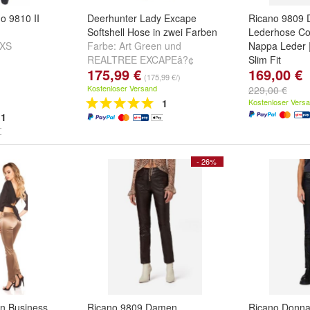
o 9810 II
Deerhunter Lady Excape
Ricano 9809
Softshell Hose in zwei Farben
Lederhose Co
XS
Farbe:
Art Green
und
Nappa Leder |
REALTREE EXCAPEâ?¢
Slim Fit
175,99 €
169,00 €
Größe:
XS
,
S
(175,99 €/)
...
Kostenloser Versand
229,00 €
1
Kostenloser Vers
1
- 26%
n Business
Ricano 9809 Damen
Ricano Donna