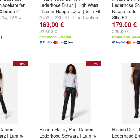
 Nadelstreifen
Lederhose Braun | High Waist
Lederhose Sc
40 braun 01
| Lamm-Nappa Leder | Slim Fit
Nappa Leder |
E 34
,
T38 =
Größe:
2XL
,
XL
,
L
und
weitere
Slim Fit
169,00 €
179,00 €
 38
und
...
Größe:
XL
,
L
229,00 €
229,00 €
1
Kostenloser Versand
Kostenloser Vers
- 15%
- 10%
 Damen
Ricano Skinny Pant Damen
Ricano Dorin
arz | Lamm-
Lederhose Schwarz | Lamm-
Lederhose Br