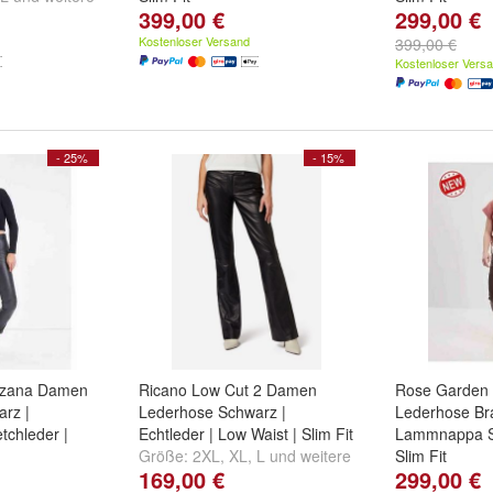
399,00 €
299,00 €
Größe:
3XL
,
2XL
,
XL
und
Größe:
3XL
,
weitere ...
weitere ...
Kostenloser Versand
399,00 €
Kostenloser Vers
- 25%
- 15%
uzana Damen
Ricano Low Cut 2 Damen
Rose Garden
rz |
Lederhose Schwarz |
Lederhose Br
chleder |
Echtleder | Low Waist | Slim Fit
Lammnappa St
Größe:
2XL
,
XL
,
L
und
weitere
Slim Fit
169,00 €
299,00 €
und
weitere ...
...
Größe:
3XL
,