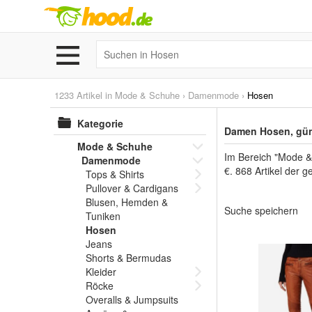
1233 Artikel in
Mode & Schuhe
›
Damenmode
›
Hosen
Kategorie
Damen Hosen, gün
Mode & Schuhe
Im Bereich "Mode &
Damenmode
€. 868 Artikel der 
Tops & Shirts
Pullover & Cardigans
Blusen, Hemden &
Suche speichern
Tuniken
Hosen
Jeans
Shorts & Bermudas
Kleider
Röcke
Overalls & Jumpsuits