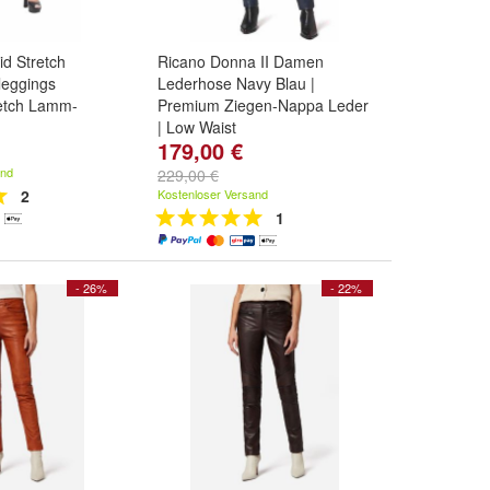
id Stretch
Ricano Donna II Damen
eggings
Lederhose Navy Blau |
retch Lamm-
Premium Ziegen-Nappa Leder
| Low Waist
179,00 €
XL
,
L
und
weitere
Größe:
2XL
,
XL
,
L
und
weitere
...
and
229,00 €
2
Kostenloser Versand
1
- 26%
- 22%