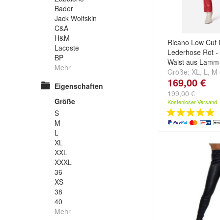
Bader
Jack Wolfskin
C&A
H&M
Ricano Low Cut
Lacoste
Lederhose Rot 
BP
Waist aus Lamm
Mehr
Größe:
XL
,
L
,
M
169,00 €
Eigenschaften
199,00 €
Größe
Kostenloser Versand
S
M
L
XL
XXL
XXXL
36
XS
38
40
Mehr