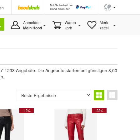
Mit Sicherheit bei
en
Hood einkaufen
Anmelden
Waren-
Merk-
Mein Hood
korb
zettel
 1233 Angebote. Die Angebote starten bei günstigen 3,00
en.
- 15%
- 22%