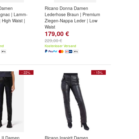
 Damen
Ricano Donna Damen
gnac | Lamm-
Lederhose Braun | Premium
 High Waist |
Ziegen-Nappa Leder | Low
Waist
179,00 €
,
M
und
weitere
Größe:
2XL
,
XL
,
L
und
weitere
...
229,00 €
and
Kostenloser Versand
- 22%
- 15%
 II Damen
Ricano Inspirit Damen