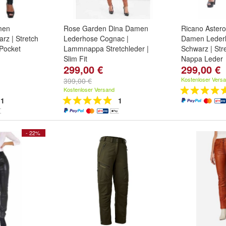
men
Rose Garden Dina Damen
Ricano Astero
rz | Stretch
Lederhose Cognac |
Damen Lederl
Pocket
Lammnappa Stretchleder |
Schwarz | St
Slim Fit
Nappa Leder
299,00 €
299,00 €
L
und
weitere
Größe:
XL
,
L
,
M
und
weitere ...
Größe:
2XL
,
...
Kostenloser Vers
399,00 €
Kostenloser Versand
1
1
- 22%