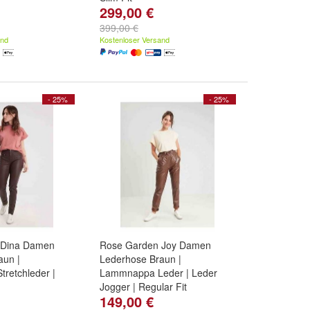
299,00 €
2XL
,
XL
und
Größe:
XL
,
L
,
M
und
weitere ...
399,00 €
and
Kostenloser Versand
- 25%
- 25%
 Dina Damen
Rose Garden Joy Damen
aun |
Lederhose Braun |
retchleder |
Lammnappa Leder | Leder
Jogger | Regular Fit
149,00 €
2XL
,
XL
und
Größe:
L
,
M
,
S
und
weitere ...