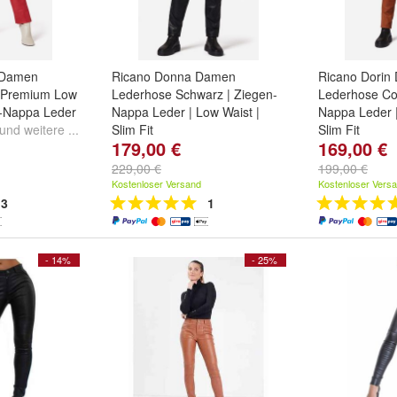
 Damen
Ricano Donna Damen
Ricano Dorin
- Premium Low
Lederhose Schwarz | Ziegen-
Lederhose Co
-Nappa Leder
Nappa Leder | Low Waist |
Nappa Leder |
und
weitere ...
Slim Fit
Slim Fit
179,00 €
169,00 €
Größe:
3XL
,
2XL
,
XL
und
Größe:
2XL
,
weitere ...
...
229,00 €
199,00 €
Kostenloser Versand
Kostenloser Vers
3
1
- 14%
- 25%