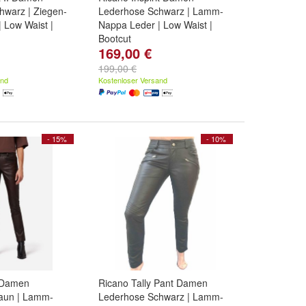
hwarz | Ziegen-
Lederhose Schwarz | Lamm-
 Low Waist |
Nappa Leder | Low Waist |
Bootcut
169,00 €
,
M
und
weitere ...
Größe:
2XL
,
L
,
M
und
weitere
...
199,00 €
and
Kostenloser Versand
- 15%
- 10%
 Damen
Ricano Tally Pant Damen
aun | Lamm-
Lederhose Schwarz | Lamm-