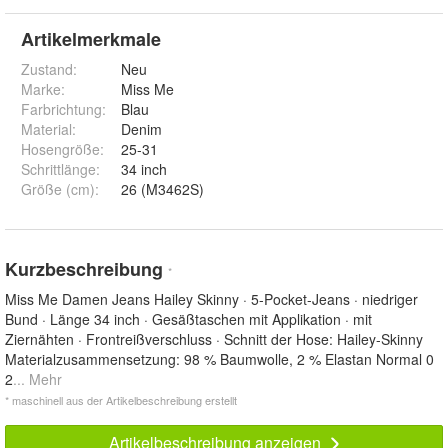
Artikelmerkmale
Zustand:
Neu
Marke:
Miss Me
Farbrichtung
:
Blau
Material
:
Denim
Hosengröße
:
25-31
Schrittlänge
:
34 inch
Größe (cm)
:
26 (M3462S)
Kurzbeschreibung
*
Miss Me Damen Jeans Hailey Skinny · 5-Pocket-Jeans · niedriger
Bund · Länge 34 inch · Gesäßtaschen mit Applikation · mit
Ziernähten · Frontreißverschluss · Schnitt der Hose: Hailey-Skinny
Materialzusammensetzung: 98 % Baumwolle, 2 % Elastan Normal 0
2
... Mehr
* maschinell aus der Artikelbeschreibung erstellt
Artikelbeschreibung anzeigen