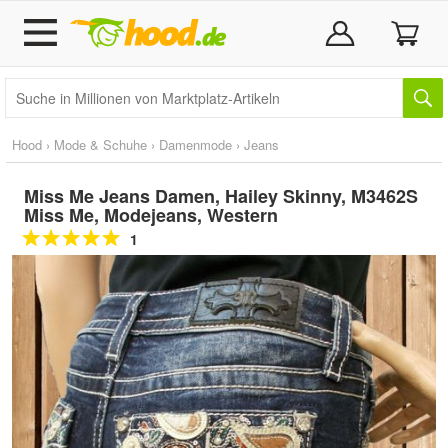
Hood
›
Mode & Schuhe
›
Damenmode
›
Jeans
Miss Me Jeans Damen, Hailey Skinny, M3462S
Miss Me, Modejeans, Western
1