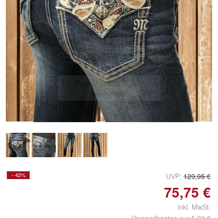
Doppelt antippen zum
vergrößern
- 42%
UVP:
129,95 €
75,75 €
inkl. MwSt.