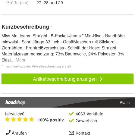
Größe (cm)
:
27, 28 und 29
Kurzbeschreibung
*
Miss Me Jeans, Straight · 5-Pocket-Jeans * Mid-Rise · Bundhöhe
midwaist · Schrittlänge 33 inch · Gesäßtaschen mit Stickerei ·
Ziernähten · Frontreißverschluss · Schnitt der Hose: Straight
Materialzusammensetzung: 73% Baumwolle, 24% Polyester, 3%
Elast
... Mehr
* maschinell aus der Artikelbeschreibung erstellt
Artikelbeschreibung anzeigen
Platin
fairvalley6
4663 Verkäufe
100% positiv
Gewerblich
Anrufen
Kontakt