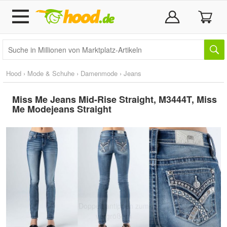
Hood
›
Mode & Schuhe
›
Damenmode
›
Jeans
Miss Me Jeans Mid-Rise Straight, M3444T, Miss
Me Modejeans Straight
Doppelt antippen zum
vergrößern