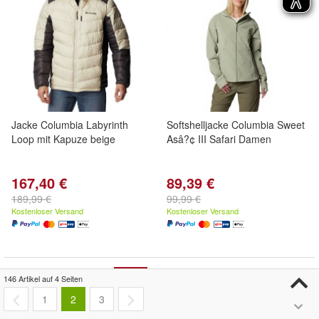
Jacke Columbia Labyrinth
Softshelljacke Columbia Sweet
Loop mit Kapuze beige
Asâ?¢ III Safari Damen
167,40 €
89,39 €
189,99 €
99,99 €
Kostenloser Versand
Kostenloser Versand
- 6%
146 Artikel auf 4 Seiten
1
2
3