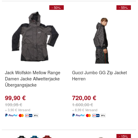
- 50%
- 55%
Jack Wolfskin Mellow Range
Gucci Jumbo GG Zip Jacket
Damen Jacke Allwetterjacke
Herren
Übergangsjacke
99,90 €
720,00 €
199,95 €
1.600,00 €
+ 3,90 € Versand
+ 8,99 € Versand
- 15%