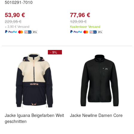
5010291-7010
53,90 €
77,96 €
229,95 €
129,99 €
+ 3,90 € Versand
Kostenloser Versand
- 9%
Jacke Iguana Beigefarben Weit
Jacke Newline Damen Core
geschnitten