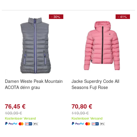
- 30%
- 41%
Damen Weste Peak Mountain
Jacke Superdry Code All
ACOTA dénn grau
Seasons Fuji Rose
76,45 €
70,80 €
109,99 €
119,99 €
Kostenloser Versand
Kostenloser Versand