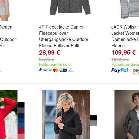
 Damen
4F Fleecejacke Damen
JACK Wolfski
Fleecepullover
Jacket Women
 Outdoor
Übergangsjacke Outdoor
Damenjacke 
ulli
Fleece Pullover Pulli
Fleece
28,99 €
109,95 €
und
Rosa
Größe:
XS
,
S
,
M
und
weitere
Größe:
M
un
...
35,99 €
139,95 €
Kostenloser Versand
Kostenloser Vers