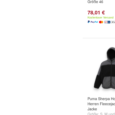
Größe 46
78,01 €
Kostenloser Versand
Puma Sherpa Ho
Herren Fleeceja
Jacke
Größe:
S
,
M
un