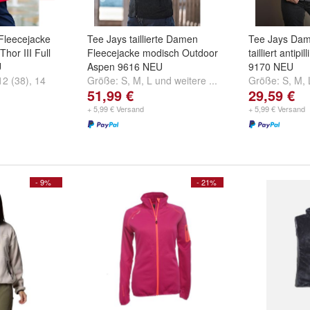
Fleecejacke
Tee Jays taillierte Damen
Tee Jays Dam
hor III Full
Fleecejacke modisch Outdoor
tailliert antipi
U
Aspen 9616 NEU
9170 NEU
12 (38)
,
14
Größe:
S
,
M
,
L
und
weitere ...
Größe:
S
,
M
,
51,99 €
29,59 €
...
+ 5,99 € Versand
+ 5,99 € Versand
- 9%
- 21%