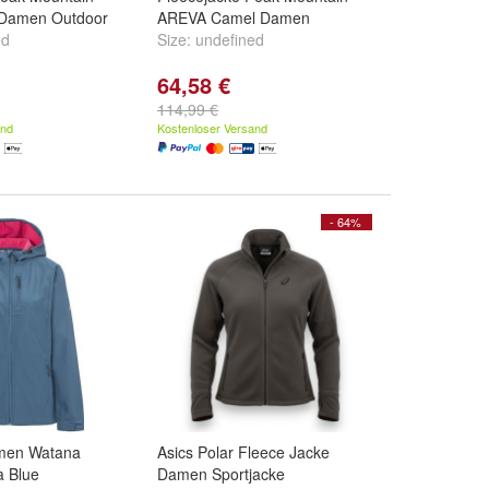
 Damen Outdoor
AREVA Camel Damen
ed
Size:
undefined
64,58 €
114,99 €
and
Kostenloser Versand
- 64%
men Watana
Asics Polar Fleece Jacke
a Blue
Damen Sportjacke