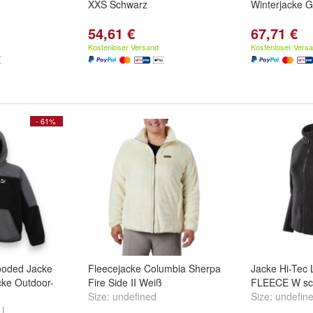
XXS Schwarz
Winterjacke 
54,61 €
67,71 €
Kostenloser Versand
Kostenloser Vers
- 61%
oded Jacke
Fleecejacke Columbia Sherpa
Jacke Hi-Tec 
cke Outdoor-
Fire Side II Weiß
FLEECE W sc
Size:
undefined
Size:
undefin
d
L