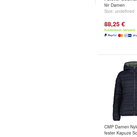
fér Damen
Size:
undefined
88,25 €
Kostenloser Versand
CMP Damen Nylo
fester Kapuze S