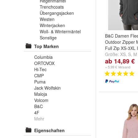
Regenmäntel
Trenchcoats
Übergangsjacken
Westen
Winterjacken
Woll- & Wintermäntel
B&C Damen Flee
Sonstige
Outdoor Zipper 
Top Marken
Full Zip XS-3XL
Größe:
XS
,
S
,
M
Columbia
ab 14,89 €
...
ORTOVOX
+ 5,99 € Versand
Hi-Tec
CMP
Puma
Jack Wolfskin
Maloja
Volcom
B&C
4F
Mehr
Eigenschaften