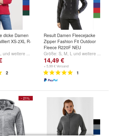
pe dicke Damen
Result Damen Fleecejacke
illiert XS-2XL R-
Zipper Fashion Fit Outdoor
Fleece R220F NEU
L
und
weitere ...
Größe:
S
,
M
,
L
und
weitere ...
€
14,49 €
+ 5,99 € Versand
2
1
- 21%