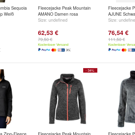
umbia Sequoia
Fleecejacke Peak Mountain
Fleecejacke 
ip Weiß
AMANO Damen rosa
AJUNE Schwa
Size:
undefined
Size:
undefin
62,53 €
76,54 €
79,50 €
111,50 €
Kostenloser Versand
Kostenloser Vers
- 34%
ia Zipp-Fleece
Fleecejacke Peak Mountain
Fleecejacke 