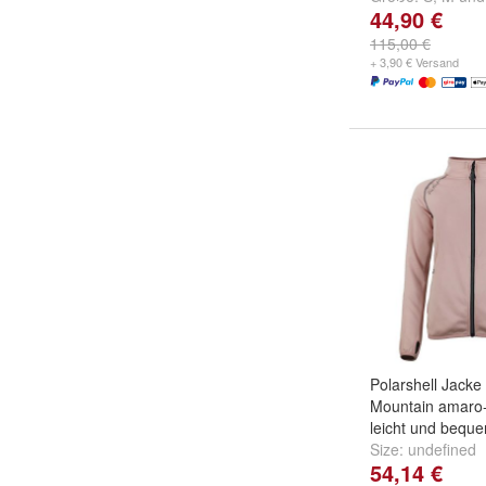
44,90 €
115,00 €
+ 3,90 € Versand
Polarshell Jacke
Mountain amaro
leicht und bequ
Size:
undefined
54,14 €