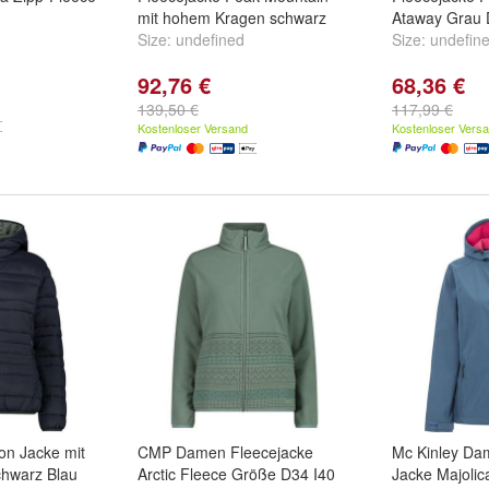
mit hohem Kragen schwarz
Ataway Grau
Size:
undefined
Size:
undefin
92,76 €
68,36 €
139,50 €
117,99 €
Kostenloser Versand
Kostenloser Vers
n Jacke mit
CMP Damen Fleecejacke
Mc Kinley Da
chwarz Blau
Arctic Fleece Größe D34 I40
Jacke Majolic