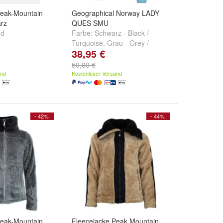
Peak-Mountain
Geographical Norway LADY
rz
QUES SMU
ed
Farbe:
Schwarz - Black /
Turquoise
,
Grau - Grey /
38,95 €
Purple
und
Blau - Navy / Pink
59,00 €
and
Kostenloser Versand
- 42%
- 44%
Peak-Mountain
Fleecejacke Peak Mountain