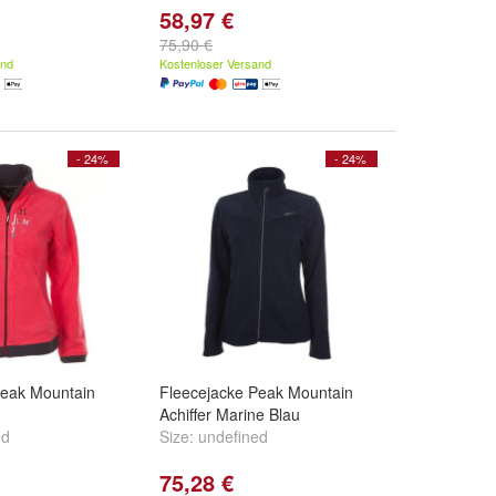
58,97 €
75,90 €
and
Kostenloser Versand
- 24%
- 24%
Peak Mountain
Fleecejacke Peak Mountain
Achiffer Marine Blau
ed
Size:
undefined
75,28 €