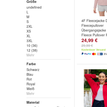
Größe
undefined
L
M
4F Fleecejacke
S
Fleecepullover
2XL
Übergangsjacke
XS
Fleece Pullover P
XL
24,99 €
Farbe:
Schwarz
3XL
10 (36)
29,99 €
Kostenloser Versand
12 (38)
Mehr
Farbe
Schwarz
Blau
Rot
Royal
Weiß
Mehr
Material