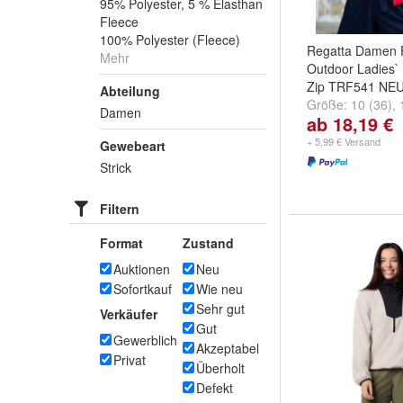
95% Polyester, 5 % Elasthan
Fleece
100% Polyester (Fleece)
Regatta Damen 
Mehr
Outdoor Ladies` T
Zip TRF541 NE
Abteilung
Größe:
10 (36)
,
Damen
ab 18,19 €
(40)
und
weitere 
+ 5,99 € Versand
Gewebeart
Strick
Filtern
Format
Zustand
Auktionen
Neu
Sofortkauf
Wie neu
Sehr gut
Verkäufer
Gut
Gewerblich
Akzeptabel
Privat
Überholt
Defekt