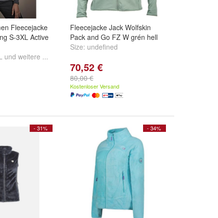
en Fleecejacke
Fleecejacke Jack Wolfskin
lling S-3XL Active
Pack and Go FZ W grén hell
Size:
undefined
L
und
weitere ...
70,52 €
80,00 €
Kostenloser Versand
- 31%
- 34%