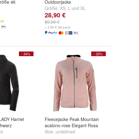
Größe 46
Outdoorjacke
Größe:
XS
,
L
und
XL
28,90 €
and
80,00 €
+ 3,90 € Versand
- 34%
- 22%
LADY Harriet
Fleecejacke Peak Mountain
hwarz
acalono-rose Elegant Rosa
ed
Size:
undefined