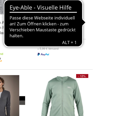
n Aquila Hooded
B&C Damen Fleecejacke Full
 Fleecejacke
Zip Antipilling Microfleece
Damenfleece
Coolstar FW752 NEU
Größe:
S
,
M
,
L
und
weitere ...
ab 27,09 €
d
XXL
+ 5,99 € Versand
and
- 12%