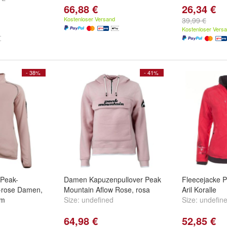
66,88 €
26,34 €
Kostenloser Versand
39,99 €
Kostenloser Vers
- 38%
- 41%
 Peak-
Damen Kapuzenpullover Peak
Fleecejacke 
-rose Damen,
Mountain Aflow Rose, rosa
Aril Koralle
em
Size:
undefined
Size:
undefin
64,98 €
52,85 €