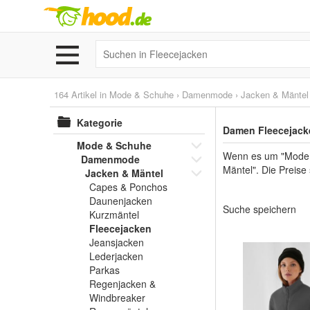
164 Artikel in
Mode & Schuhe
›
Damenmode
›
Jacken & Mäntel
Kategorie
Damen Fleecejacke
Mode & Schuhe
Wenn es um "Mode 
Damenmode
Mäntel". Die Preise
Jacken & Mäntel
Capes & Ponchos
Daunenjacken
Suche speichern
Kurzmäntel
Fleecejacken
Jeansjacken
Lederjacken
Parkas
Regenjacken &
Windbreaker