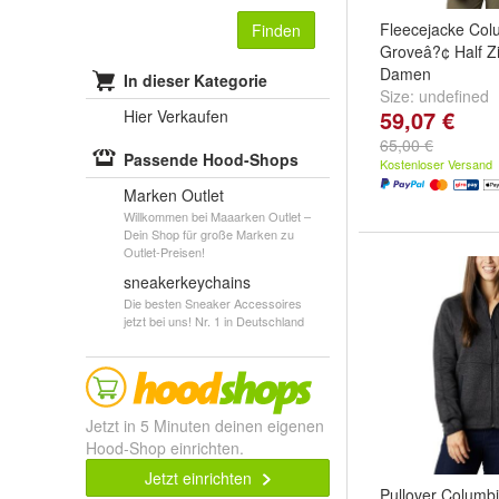
Fleecejacke Col
Finden
Groveâ?¢ Half Z
Damen
In dieser Kategorie
Size:
undefined
59,07 €
Hier Verkaufen
65,00 €
Passende Hood-Shops
Kostenloser Versand
Marken Outlet
Willkommen bei Maaarken Outlet –
Dein Shop für große Marken zu
Outlet-Preisen!
sneakerkeychains
Die besten Sneaker Accessoires
jetzt bei uns! Nr. 1 in Deutschland
Jetzt in 5 Minuten deinen eigenen
Hood-Shop einrichten.
Jetzt einrichten
Pullover Columb