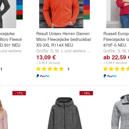
cejacke
Result Unisex Herren Damen
Russell Euro
Micro Fleece
Micro Fleecejacke bedruckbar
Fleecejacke ta
 ID.501 NEU
XS-3XL R114X NEU
870F-0 NEU
und
weitere
Größe:
S
,
M
,
L
und
weitere ...
Größe:
S
,
M
,
13,09 €
ab 22,59 
+ 5,99 € Versand
+ 5,99 € Versand
1
1
- 17%
- 19%