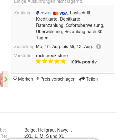
Einige Ausführungen nicht lagernd.
Zahlung
, Lastschrift,
Kreditkarte, Debitkarte,
Ratenzahlung, Sofortüberweisung,
Überweisung, Bezahlung nach 30
Tagen
Zustellung
Mo, 10. Aug. bis Mi, 12. Aug.
Verkäufer
rock-creek-store
100% positiv
Merken
Preis vorschlagen
Teilen
rbe
:
Beige, Hellgrau, Navy, Pink und Schwarz
öße
:
2XL, L, M, S und XL