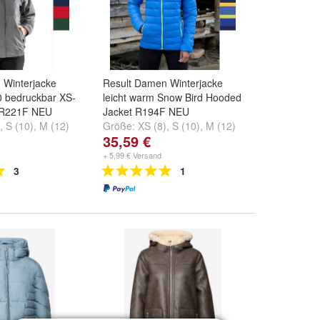
 Winterjacke
Result Damen Winterjacke
0 bedruckbar XS-
leicht warm Snow Bird Hooded
 R221F NEU
Jacket R194F NEU
,
S (10)
,
M (12)
Größe:
XS (8)
,
S (10)
,
M (12)
35,59 €
.
und
weitere ...
+ 5,99 € Versand
3
1