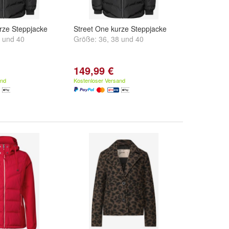
rze Steppjacke
Street One kurze Steppjacke
und
40
Größe:
36
,
38
und
40
149,99 €
and
Kostenloser Versand