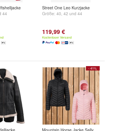
ftshelljacke
Street One Leo Kurzjacke
d
44
Größe:
40
,
42
und
44
119,99 €
and
Kostenloser Versand
- 41%
elljacke
Mountain Horse Jacke Sally,