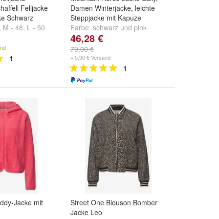
affell Felljacke
Damen Winterjacke, leichte
ke Schwarz
Steppjacke mit Kapuze
,
M - 48
,
L - 50
Farbe:
schwarz
und
pink
46,28 €
.
and
79,00 €
1
+ 5,90 € Versand
1
ddy-Jacke mit
Street One Blouson Bomber
Jacke Leo