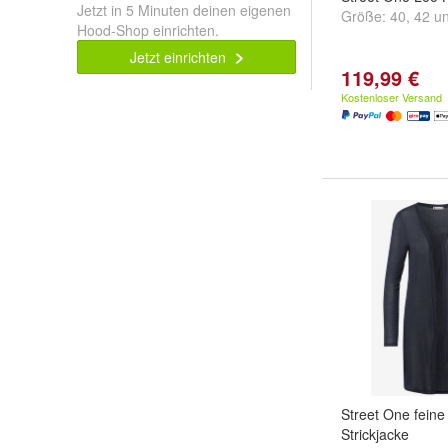
Jetzt in 5 Minuten deinen eigenen
Größe:
40
,
42
u
Hood-Shop einrichten.
Jetzt einrichten
119,99 €
Kostenloser Versand
Street One feine
Strickjacke