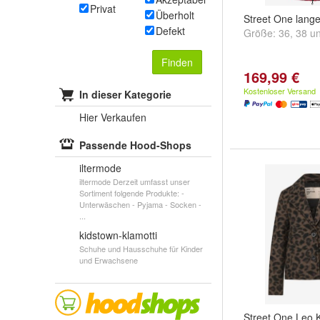
Privat
Überholt
Street One lang
Defekt
Größe:
36
,
38
u
Finden
169,99 €
Kostenloser Versand
In dieser Kategorie
Hier Verkaufen
Passende Hood-Shops
iltermode
iltermode Derzeit umfasst unser
Sortiment folgende Produkte: -
Unterwäschen - Pyjama - Socken -
...
kidstown-klamotti
Schuhe und Hausschuhe für Kinder
und Erwachsene
Street One Leo 