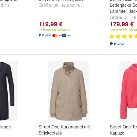
nd
44
Größe:
36
,
42
und
46
Lederjacke Sch
Lammfell Jac
Größe:
S - 46
119,99 €
179,99 €
und
weitere ..
Kostenloser Versand
Kostenloser Vers
 lange
Street One Kurzmantel mit
Street One Te
Strickdetails
Kapuze