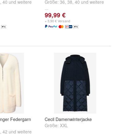
,
40
und
weitere
Größe:
36
,
38
,
40
und
weitere
...
99,99 €
+ 3,90 € Versand
anger Federgarn
Cecil Damenwinterjacke
Größe:
XXL
,
42
und
weitere