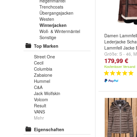
Regenmäntel
Trenchcoats
Übergangsjacken
Westen
Winterjacken
Woll- & Wintermäntel
Damen Lammfell
Sonstige
Lederjacke Schaff
Top Marken
Lammfell Jacke 
Größe:
S - 46
,
M
Street One
179,99 €
und
weitere ...
Cecil
Kostenloser Versand
Columbia
Zabaione
Hummel
C&A
Jack Wolfskin
Volcom
Result
VANS
Mehr
Eigenschaften