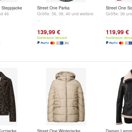
e Steppjacke
Street One Parka
Street One So
nd
46
Größe:
36
,
38
,
40
und
weitere
Größe:
36
un
...
139,99 €
119,99 €
Kostenloser Versand
Kostenloser Vers
Kurzjacke
Street One Winterjacke
Damen Lammf