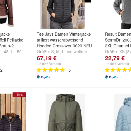
jacke
Tee Jays Damen Winterjacke
Result Damen
ell Felljacke
tailliert wasserabweisend
StormDri 200
Braun-2
Hooded Crossover 9629 NEU
2XL Channel
 - 48
,
L - 50
Größe:
S
,
M
,
L
und
weitere ...
Größe:
XS (8)
67,19 €
22,79 €
und
weitere ..
+ 5,99 € Versand
+ 5,99 € Versand
2
5
- 51%