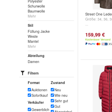
Polyester
Schurwolle
Baumwolle
Street One Lede
Mehr
Größe:
34
,
36
,
3
...
Stil
Füllung Jacke
159,99 €
Weste
Kostenloser Versand
Mantel
Mehr
Abteilung
Damen
Filtern
Format
Zustand
Auktionen
Neu
Sofortkauf
Wie neu
Sehr gut
Verkäufer
Gut
Gewerblich
Akzeptabel