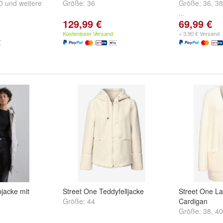
0
und
weitere
Größe:
36
Größe:
36
,
38
...
129,99 €
69,99 €
Kostenloser Versand
+ 3,90 € Versand
jacke mit
Street One Teddyfelljacke
Street One L
Größe:
44
Cardigan
Größe:
38
,
40
...