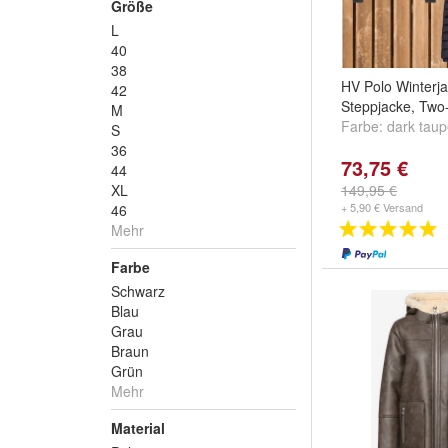
Größe
L
40
38
HV Polo Winterja
42
Steppjacke, Two
M
Farbe:
dark tau
S
36
73,75 €
44
XL
149,95 €
+ 5,90 € Versand
46
Mehr
Farbe
Schwarz
Blau
Grau
Braun
Grün
Mehr
Material