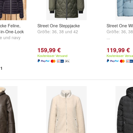
cke Feline,
Street One Steppjacke
Street One Wi
-in-One-Lock
Größe:
36
,
38
und
42
Größe:
36
,
38
pe
und
navy
...
159,99 €
119,99 €
Kostenloser Versand
Kostenloser Vers
1