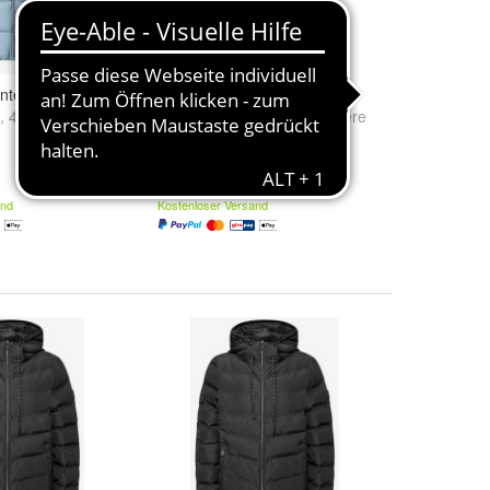
nterjacke
Street One Leder-Look Jacke
,
40
und
weitere
Größe:
34
,
36
,
38
und
weitere
...
159,99 €
and
Kostenloser Versand