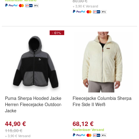
80,00 €
+ 3,90 € Versand
- 61%
Puma Sherpa Hooded Jacke
Fleecejacke Columbia Sherpa
Herren Fleecejacke Outdoor-
Fire Side II Weiß
Jacke
44,90 €
68,12 €
Kostenloser Versand
115,00 €
+ 3,90 € Versand