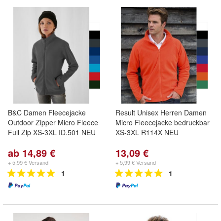
B&C Damen Fleecejacke
Result Unisex Herren Damen
Outdoor Zipper Micro Fleece
Micro Fleecejacke bedruckbar
Full Zip XS-3XL ID.501 NEU
XS-3XL R114X NEU
ab 14,89 €
13,09 €
+ 5,99 € Versand
+ 5,99 € Versand
1
1