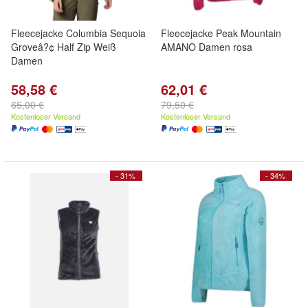
Fleecejacke Columbia Sequoia
Fleecejacke Peak Mountain
Groveâ?¢ Half Zip Weiß
AMANO Damen rosa
Damen
58,58 €
62,01 €
65,00 €
79,50 €
Kostenloser Versand
Kostenloser Versand
- 31%
- 34%