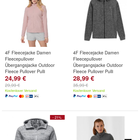
4F Fleecejacke Damen
4F Fleecejacke Damen
Fleecepullover
Fleecepullover
Übergangsjacke Outdoor
Übergangsjacke Outdoor
Fleece Pullover Pulli
Fleece Pullover Pulli
24,99 €
28,99 €
29,99 €
35,99 €
Kostenloser Versand
Kostenloser Versand
- 21%