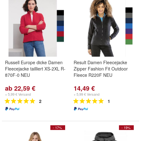
Russell Europe dicke Damen
Result Damen Fleecejacke
Fleecejacke tailliert XS-2XL R-
Zipper Fashion Fit Outdoor
870F-0 NEU
Fleece R220F NEU
ab 22,59 €
14,49 €
+ 5,99 € Versand
+ 5,99 € Versand
2
1
- 17%
- 19%