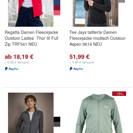
Regatta Damen Fleecejacke
Tee Jays taillierte Damen
Outdoor Ladies` Thor III Full
Fleecejacke modisch Outdoor
Zip TRF541 NEU
Aspen 9616 NEU
ab 18,19 €
51,99 €
+ 5,99 € Versand
+ 5,99 € Versand
- 15%