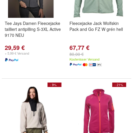
Tee Jays Damen Fleecejacke
Fleecejacke Jack Wolfskin
tailliert antipilling S-3XL Active
Pack and Go FZ W grén hell
9170 NEU
29,59 €
67,77 €
+ 5,99 € Versand
80,00 €
Kostenloser Versand
- 9%
- 21%