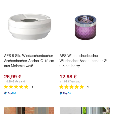
APS 5 Stk. Windaschenbecher
APS Windaschenbecher
Aschenbecher Ascher Ø 12 cm
Windascher Aschenbecher Ø
aus Melamin weiß
9,5 cm berry
26,99 €
12,98 €
+ 4,99 € Versand
+ 4,99 € Versand
1
1