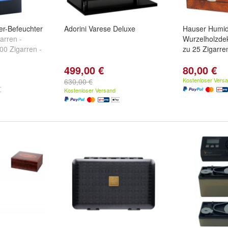
er-Befeuchter
Adorini Varese Deluxe
Hauser Humi
garren -
Wurzelholzdek
100 Zigarren -
zu 25 Zigarre
499,00 €
80,00 €
Kostenloser Vers
630,00 €
Kostenloser Versand