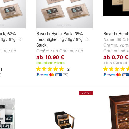
ack, 62%
Boveda Hydro Pack, 58%
Boveda Humi
 8g / 67g - 5
Feuchtigkeit 4g / 8g / 67g - 5
Name:
69 % R
Stück
Gramm
,
72 %
amm
,
5x 8
Größe:
5x 4 Gramm
,
5x 8
Gramm
und
+
ab 10,90 €
ab 0,70 €
67 Gramm
Gramm
und
5x 67 Gramm
Kostenloser Versand
+ 5,90 € Versand
1
2
- 20%