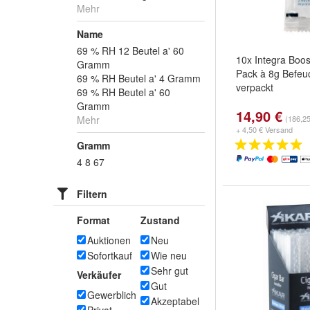
Mehr
Name
69 % RH 12 Beutel a' 60
10x Integra Boo
Gramm
Pack à 8g Befeuc
69 % RH Beutel a' 4 Gramm
verpackt
69 % RH Beutel a' 60
Gramm
14,90 €
Mehr
(186,25
+ 4,50 € Versand
Gramm
4 8 67
Filtern
Format
Zustand
Auktionen
Neu
Sofortkauf
Wie neu
Sehr gut
Verkäufer
Gut
Gewerblich
Akzeptabel