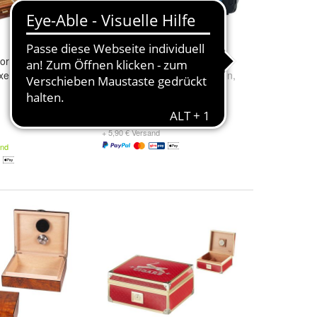
or Chianti
Xikar Reisehumidor
xe
Größe:
1205XI für 5 Zigarren
,
1210XI für 10 Zigarren
und
1215XI für 15 Zigarren
ab 49,50 €
+ 5,90 € Versand
and