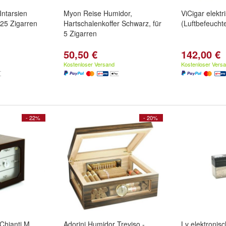
Intarsien
Myon Reise Humidor,
ViCigar elektr
 25 Zigarren
Hartschalenkoffer Schwarz, für
(Luftbefeucht
5 Zigarren
50,50 €
142,00 €
Kostenloser Versand
Kostenloser Vers
- 22%
- 20%
Chianti M
Adorini Humidor Treviso -
Lv elektronis