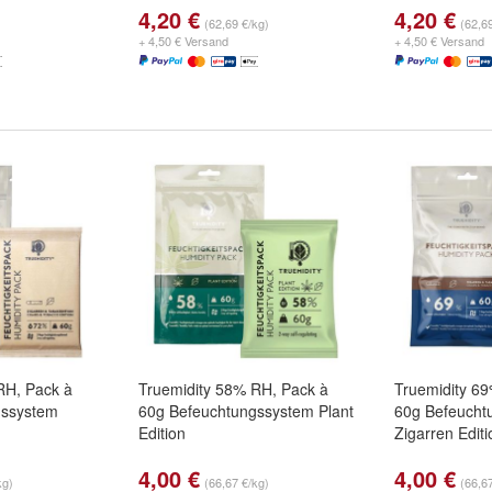
4,20 €
4,20 €
(62,69 €/kg)
(62,6
+ 4,50 € Versand
+ 4,50 € Versand
RH, Pack à
Truemidity 58% RH, Pack à
Truemidity 6
gssystem
60g Befeuchtungssystem Plant
60g Befeucht
Edition
Zigarren Editi
4,00 €
4,00 €
kg)
(66,67 €/kg)
(66,6