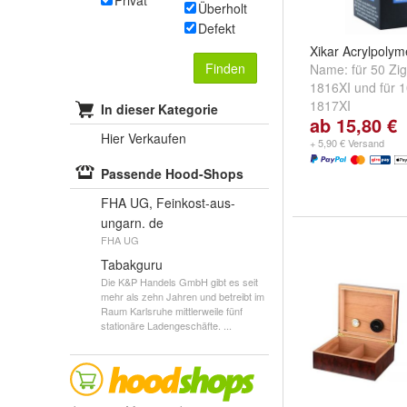
Privat
Überholt
Defekt
Xikar Acrylpolym
Finden
Name:
für 50 Zi
1816XI
und
für 
1817XI
In dieser Kategorie
ab 15,80 €
Hier Verkaufen
+ 5,90 € Versand
Passende Hood-Shops
FHA UG, Feinkost-aus-
ungarn. de
FHA UG
Tabakguru
Die K&P Handels GmbH gibt es seit
mehr als zehn Jahren und betreibt im
Raum Karlsruhe mittlerweile fünf
stationäre Ladengeschäfte. ...