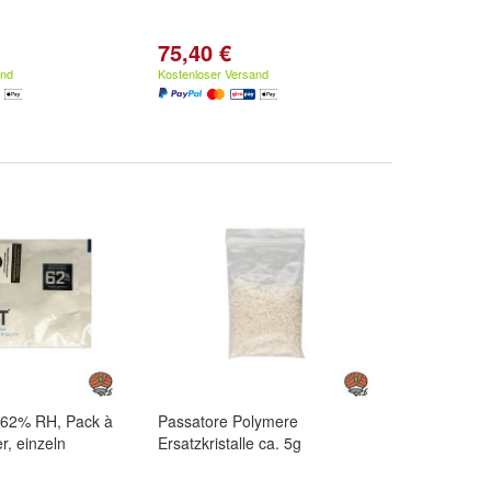
75,40 €
and
Kostenloser Versand
t 62% RH, Pack à
Passatore Polymere
r, einzeln
Ersatzkristalle ca. 5g