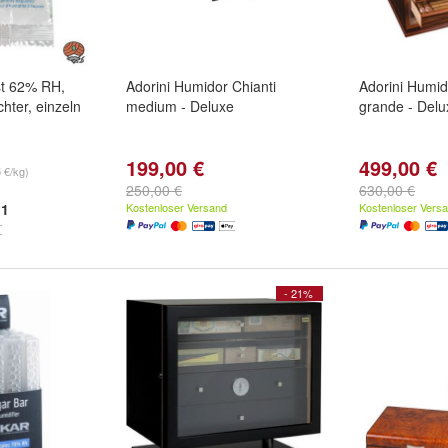
st 62% RH,
Adorini Humidor Chianti
Adorini Humid
hter, einzeln
medium - Deluxe
grande - Delu
199,00 €
499,00 €
 €/kg)
250,00 €
630,00 €
1
Kostenloser Versand
Kostenloser Vers
- 21%