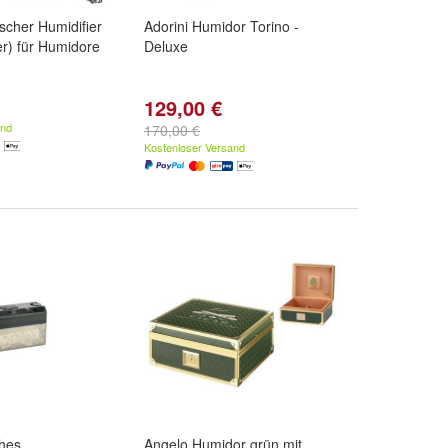
ischer Humidifier
Adorini Humidor Torino -
er) für Humidore
Deluxe
129,00 €
and
170,00 €
Kostenloser Versand
ches
Angelo Humidor grün mit