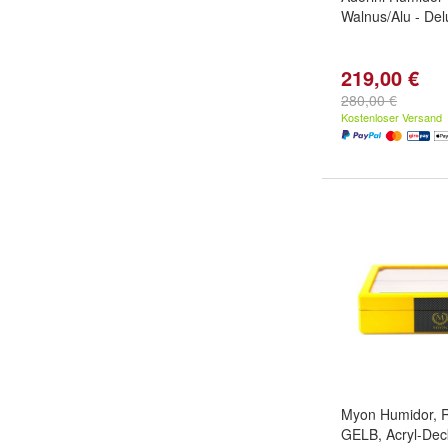
Walnus/Alu - Del
219,00 €
280,00 €
Kostenloser Versand
Myon Humidor, R
GELB, Acryl-Deck