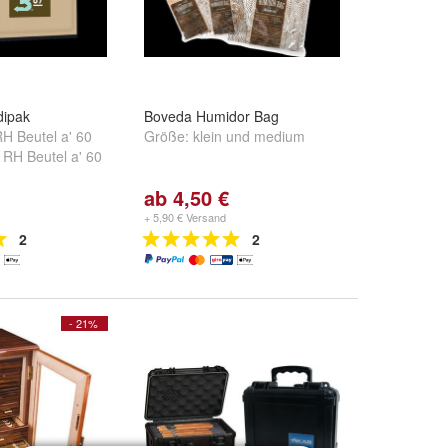
dipak
Boveda Humidor Bag
H Beutel a' 60
Größe:
klein
und
medium
 RH Beutel a' 60
ab 4,50 €
+ 5,90 € Versand
2
2
- 21%