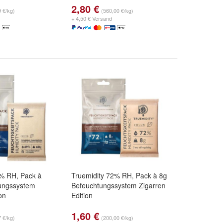
2,80 €
9 €/kg)
(560,00 €/kg)
+ 4,50 € Versand
9% RH, Pack à
Truemidity 72% RH, Pack à 8g
ungssystem
Befeuchtungssystem Zigarren
on
Edition
1,60 €
7 €/kg)
(200,00 €/kg)