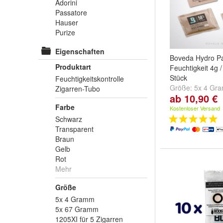
Adorini
Passatore
Hauser
Purize
Eigenschaften
Boveda Hydro P
Produktart
Feuchtigkeit 4g /
Stück
Feuchtigkeitskontrolle
Größe:
5x 4 Gr
Zigarren-Tubo
ab 10,90 €
Gramm
und
5x 
Farbe
Kostenloser Versand
Schwarz
Transparent
Braun
Gelb
Rot
Mehr
Größe
5x 4 Gramm
5x 67 Gramm
1205XI für 5 Zigarren