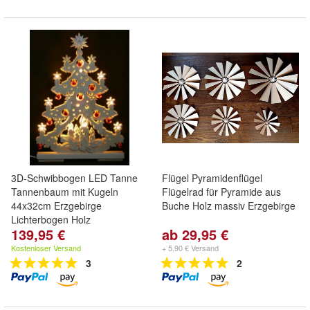
3D-Schwibbogen LED Tanne
Flügel Pyramidenflügel
Tannenbaum mit Kugeln
Flügelrad für Pyramide aus
44x32cm Erzgebirge
Buche Holz massiv Erzgebirge
Lichterbogen Holz
139,95 €
ab 29,95 €
Kostenloser Versand
+ 5,90 € Versand
3
2