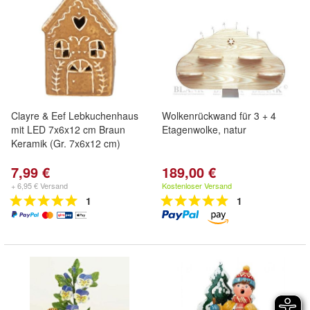
Clayre & Eef Lebkuchenhaus
Wolkenrückwand für 3 + 4
mit LED 7x6x12 cm Braun
Etagenwolke, natur
Keramik (Gr. 7x6x12 cm)
7,99 €
189,00 €
+ 6,95 € Versand
Kostenloser Versand
1
1