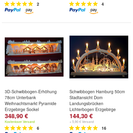
2
4
3D-Schwibbogen-Erhöhung
Schwibbogen Hamburg 50cm
78cm Unterbank
Stadtansicht Dom
Weihnachtsmarkt Pyramide
Landungsbrücken
Erzgebirge Sockel
Lichterbogen Erzgebirge
348,90 €
144,30 €
Kostenloser Versand
+ 5,90 € Versand
6
16