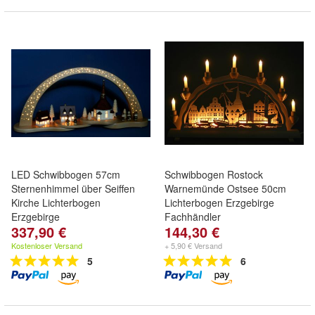
LED Schwibbogen 57cm
Schwibbogen Rostock
Sternenhimmel über Seiffen
Warnemünde Ostsee 50cm
Kirche Lichterbogen
Lichterbogen Erzgebirge
Erzgebirge
Fachhändler
337,90 €
144,30 €
Kostenloser Versand
+ 5,90 € Versand
5
6