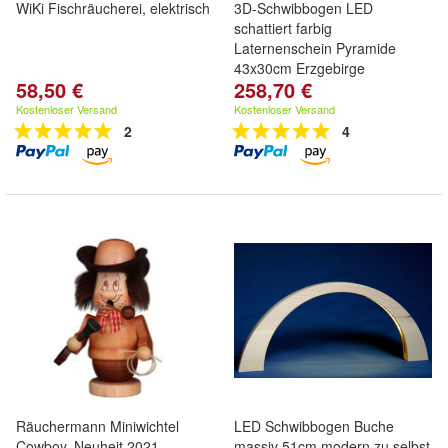
WiKi Fischräucherei, elektrisch
3D-Schwibbogen LED
schattiert farbig
Laternenschein Pyramide
43x30cm Erzgebirge
58,50 €
258,70 €
Kostenloser Versand
Kostenloser Versand
2
4
Räuchermann Miniwichtel
LED Schwibbogen Buche
Cowboy, Neuheit 2021
massiv 51cm modern zu selbst