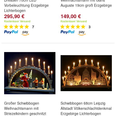
Dresden 70cm LED
Weihnachtsmann mit Gans
Vorbeleuchtung Erzgebirge
Auguste 19cm groß Erzgebirge
Lichterbogen
295,90 €
149,00 €
Kostenloser Versand
Kostenloser Versand
7
3
Großer Schwibbogen
Schwibbogen 68cm Leipzig
Weihnachtsmann mit
Altstadt Völkerschlachtdenkmal
Striezelkindern geschnitzt
Erzgebirge Lichterbogen