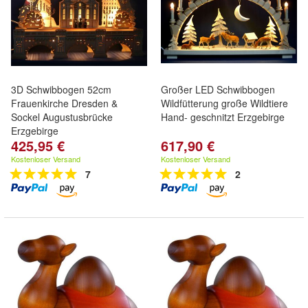
3D Schwibbogen 52cm
Großer LED Schwibbogen
Frauenkirche Dresden &
Wildfütterung große Wildtiere
Sockel Augustusbrücke
Hand- geschnitzt Erzgebirge
Erzgebirge
425,95 €
617,90 €
Kostenloser Versand
Kostenloser Versand
7
2