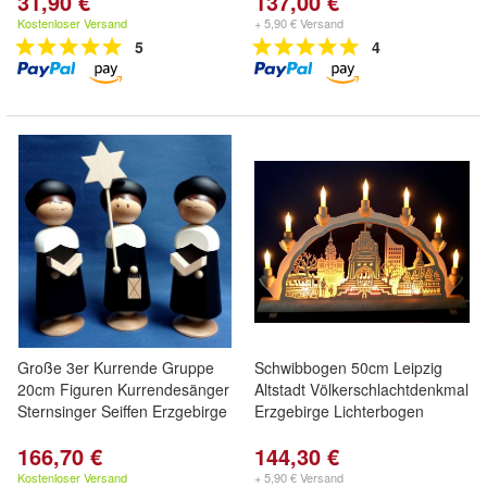
31,90 €
137,00 €
Kostenloser Versand
+ 5,90 € Versand
5
4
Große 3er Kurrende Gruppe
Schwibbogen 50cm Leipzig
20cm Figuren Kurrendesänger
Altstadt Völkerschlachtdenkmal
Sternsinger Seiffen Erzgebirge
Erzgebirge Lichterbogen
166,70 €
144,30 €
Kostenloser Versand
+ 5,90 € Versand