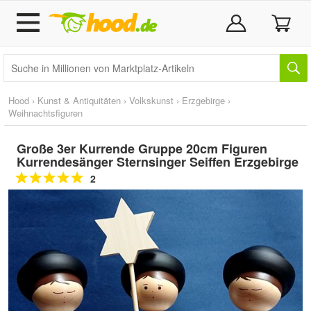
Hood
›
Kunst & Antiquitäten
›
Volkskunst
›
Erzgebirge
›
Weihnachtsfiguren
Große 3er Kurrende Gruppe 20cm Figuren
Kurrendesänger Sternsinger Seiffen Erzgebirge
2