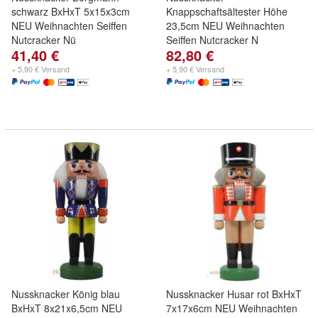
schwarz BxHxT 5x15x3cm
Knappschaftsältester Höhe
NEU Weihnachten Seiffen
23,5cm NEU Weihnachten
Nutcracker Nü
Seiffen Nutcracker N
41,40 €
82,80 €
+ 5,90 € Versand
+ 5,90 € Versand
Nussknacker König blau
Nussknacker Husar rot BxHxT
BxHxT 8x21x6,5cm NEU
7x17x6cm NEU Weihnachten