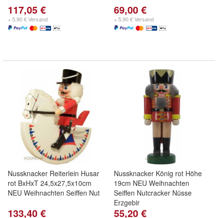
117,05 €
69,00 €
+ 5,90 € Versand
+ 5,90 € Versand
Nussknacker Reiterlein Husar
Nussknacker König rot Höhe
rot BxHxT 24,5x27,5x10cm
19cm NEU Weihnachten
NEU Weihnachten Seiffen Nut
Seiffen Nutcracker Nüsse
Erzgebir
133,40 €
55,20 €