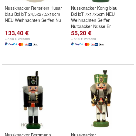
Nussknacker Reiterlein Husar
Nussknacker König blau
blau BxHxT 24,5x27,5x10cm
BxHxT 7x17x5cm NEU
NEU Weihnachten Seiffen Nu
Weihnachten Seiffen
Nutcracker Nüsse Er
133,40 €
55,20 €
+ 5,90 € Versand
+ 5,90 € Versand
Nussknacker Bergmann
Nussknacker