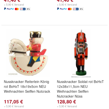
+ 5,90 € Versand
+ 5,90 € Versand
Nussknacker Reiterlein König
Nussknacker Soldat rot BxHxT
rot BxHxT 18x19x5cm NEU
12x38x11,5cm NEU
Weihnachten Seiffen Nutcrack
Weihnachten Seiffen
Nutcracker Nüss
117,05 €
128,80 €
+ 5,90 € Versand
+ 5,90 € Versand