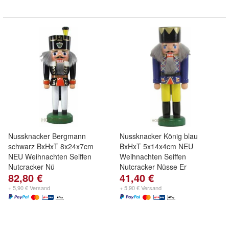
Nussknacker Bergmann
Nussknacker König blau
schwarz BxHxT 8x24x7cm
BxHxT 5x14x4cm NEU
NEU Weihnachten Seiffen
Weihnachten Seiffen
Nutcracker Nü
Nutcracker Nüsse Er
82,80 €
41,40 €
+ 5,90 € Versand
+ 5,90 € Versand