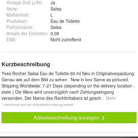
Vintage Duft (J/N)
:
Ja
Serie
:
Salsa
Maßeinheit
:
L
Produktart
:
Eau de Toilette
Parfümname
:
Salsa
Anzahl der Einheiten
:
0,06
EAN
:
Nicht zutreffend
Kurzbeschreibung
*
Yves Rocher Salsa Eau de Toilette 60 ml Neu in Originalverpackung
Genau wie auf dem Bild zu sehen . New in box Same as pictured.
Shipping Worldwide: 7-21 Days (depending on the delivery location -
state ) Die Ware wird unverzüglich nach Zahlungseingang
versenden. Der Name des Rechtinhabers ist gesch
... Mehr
* maschinell aus der Artikelbeschreibung erstellt
Artikelbeschreibung anzeigen