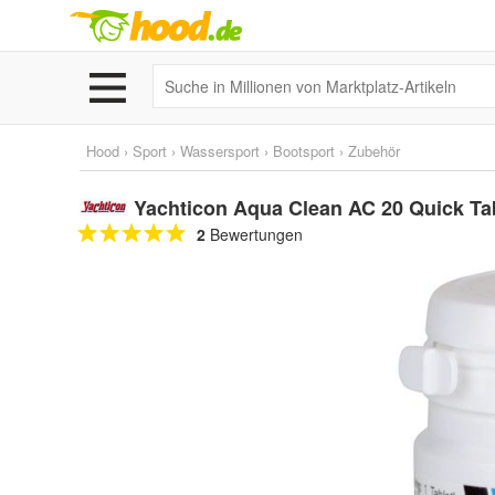
Hood
›
Sport
›
Wassersport
›
Bootsport
›
Zubehör
Yachticon Aqua Clean AC 20 Quick Tab
2
Bewertungen