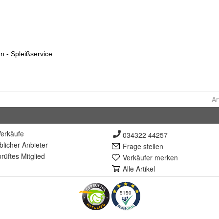
Ar
erkäufe
034322 44257
lich
er Anbieter
Frage stellen
rüft
es Mitglied
Verkäufer merken
Alle Artikel
5150