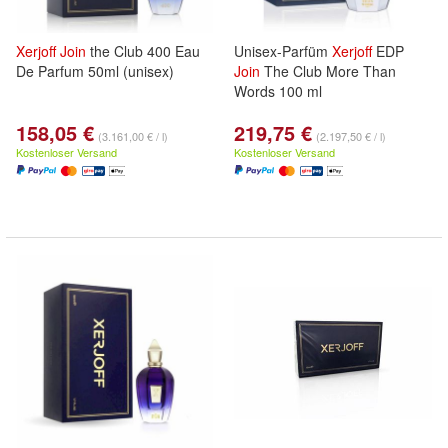
Xerjoff
Join
the Club 400 Eau
Unisex-Parfüm
Xerjoff
EDP
De Parfum 50ml (unisex)
Join
The Club More Than
Words 100 ml
158,05 €
219,75 €
(3.161,00 € / l)
(2.197,50 € / l)
Kostenloser Versand
Kostenloser Versand