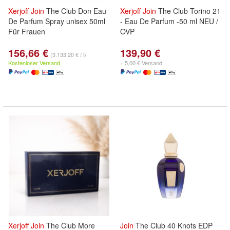
Xerjoff
Join
The Club Don Eau
Xerjoff
Join
The Club Torino 21
De Parfum Spray unisex 50ml
- Eau De Parfum -50 ml NEU /
Für Frauen
OVP
156,66 €
139,90 €
(3.133,20 € / l)
Kostenloser Versand
+ 5,00 € Versand
Xerjoff
Join
The Club More
Join
The Club 40 Knots EDP