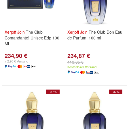
Xerjoff
Join
The Club
Xerjoff
Join
The Club Don Eau
Comandante! Unisex Edp 100
de Parfum, 100 ml
Ml
234,90 €
234,87 €
+ 2,90 € Versand
413,85 €
Kostenloser Versand
- 37%
- 37%