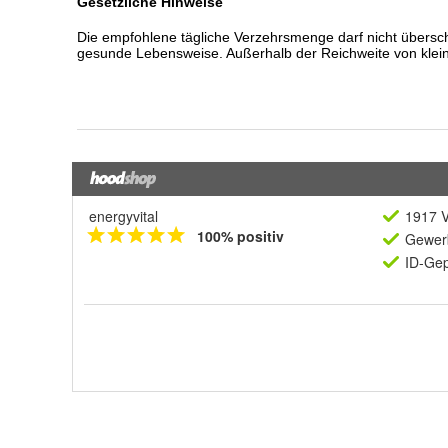
energyvital
1917 V
100% positiv
Gewerb
ID-Gep