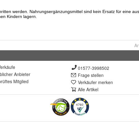
Ar
erkäufe
01577-3998502
lich
er Anbieter
Frage stellen
rüft
es Mitglied
Verkäufer merken
Alle Artikel
4760