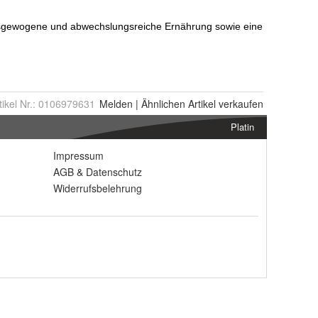
tikel Nr.:
0106979631
Melden
|
Ähnlichen
Artikel verkaufen
Platin
Impressum
AGB
&
Datenschutz
Widerrufsbelehrung