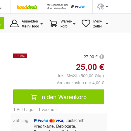
Mit Sicherheit bei
en
Hood einkaufen
Anmelden
Waren-
Merk-
Mein Hood
korb
zettel
- 10%
27,90 €
25,00 €
inkl. MwSt. (500,00 €/kg)
Versandkosten nur 4,00 €
In den Warenkorb
1
Auf Lager
1
 verkauft
Zahlung
, Lastschrift,
Kreditkarte, Debitkarte,