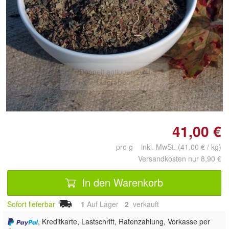
Doppelt antippen zum
vergrößern
41,00 €
pro g inkl. MwSt. (41,00 € / kg)
Versandkosten nur 8,90 €
In den Warenkorb
Sofort lieferbar
1
Auf Lager
2
 verkauft
, Kreditkarte, Lastschrift, Ratenzahlung, Vorkasse per