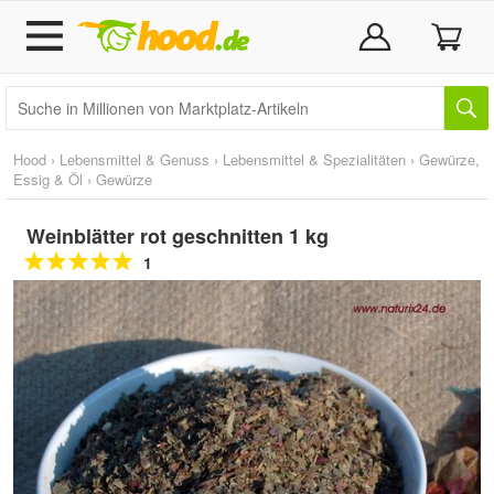
Hood
›
Lebensmittel & Genuss
›
Lebensmittel & Spezialitäten
›
Gewürze,
Essig & Öl
›
Gewürze
Weinblätter rot geschnitten 1 kg
1