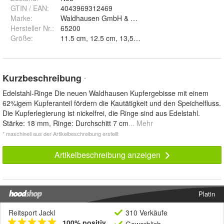
GTIN / EAN:
4043969312469
Marke:
Waldhausen GmbH & Co. KG
Hersteller Nr.:
65200
Größe
:
11.5 cm, 12.5 cm, 13,5 cm und 14,5 cm
Kurzbeschreibung
*
Edelstahl-Ringe Die neuen Waldhausen Kupfergebisse mit einem
62%igem Kupferanteil fördern die Kautätigkeit und den Speichelfluss.
Die Kupferlegierung ist nickelfrei, die Ringe sind aus Edelstahl.
Stärke: 18 mm, Ringe: Durchschitt 7 cm
... Mehr
* maschinell aus der Artikelbeschreibung erstellt
Artikelbeschreibung anzeigen
Platin
Reitsport Jackl
310 Verkäufe
100% positiv