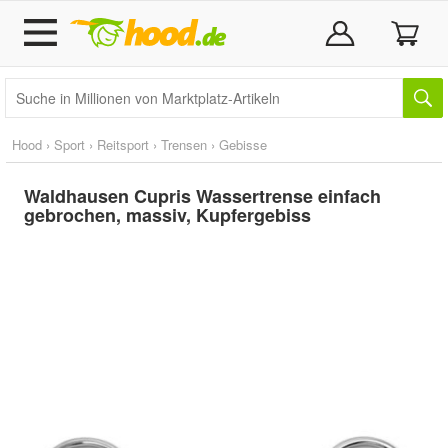
Hood
›
Sport
›
Reitsport
›
Trensen
›
Gebisse
Waldhausen Cupris Wassertrense einfach
gebrochen, massiv, Kupfergebiss