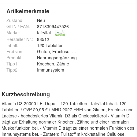
Artikelmerkmale
Zustand:
Neu
GTIN / EAN:
8718309447526
Marke:
fairvital
Hersteller Nr.:
83512
Inhalt
:
120 Tabletten
Frei von
:
Gluten, Fructose, Lactose
Produkt
:
Nahrungsergänzung
Tipp1
:
Knochen, Zähne
Tipp2
:
Immunsystem
Kurzbeschreibung
Vitamin D3 20000 I.E. Depot - 120 Tabletten - fairvital Inhalt: 120
Tabletten / OVP 20,95 € / MHD 2027 FREI von Gluten, Fructose und
Lactose - hochdosiertes Vitamin D3 als Cholecalciferol - Vitamin D
trägt zur Erhaltung normaler Knochen, Zähne und einer normalen
Muskelfunktion bei. - Vitamin D trägt zu einer normalen Funktion des
Immunsystems bei. - Zutaten: Füllstoff mikrokristalline Cellulose,