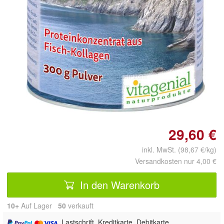
Doppelt antippen zum
vergrößern
29,60 €
inkl. MwSt. (98,67 €/kg)
Versandkosten nur 4,00 €
In den Warenkorb
10+
Auf Lager
50
 verkauft
, Lastschrift, Kreditkarte, Debitkarte,