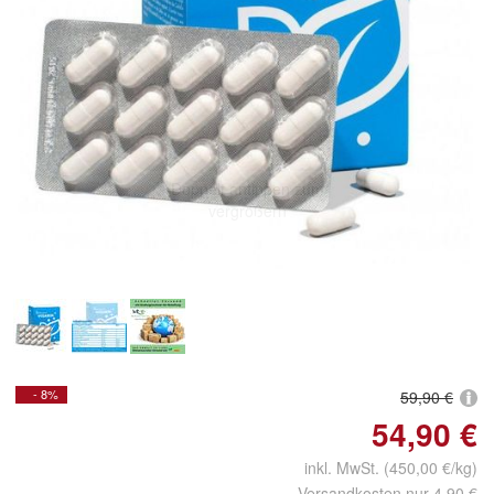
Doppelt antippen zum
vergrößern
- 8%
59,90 €
54,90 €
inkl. MwSt. (450,00 €/kg)
Versandkosten nur 4,90 €