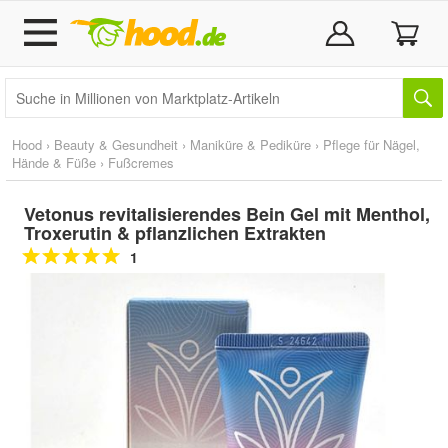
Hood
›
Beauty & Gesundheit
›
Maniküre & Pediküre
›
Pflege für Nägel,
Hände & Füße
›
Fußcremes
Vetonus revitalisierendes Bein Gel mit Menthol,
Troxerutin & pflanzlichen Extrakten
1