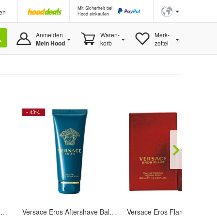
Mit Sicherheit bei
en
Hood einkaufen
Anmelden
Waren-
Merk-
Mein Hood
korb
zettel
- 43%
Versace Eros Eau de Parfum, 50ml
Versace Eros Aftershave Balsam, 100 ml
Versace Eros Flame