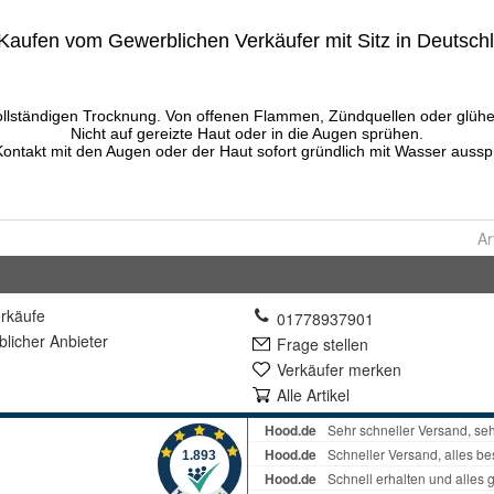
Ar
rkäufe
01778937901
lich
er Anbieter
Frage stellen
Verkäufer merken
Alle Artikel