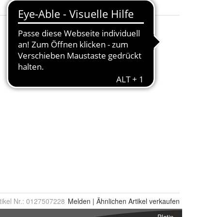
tikel Nr.:
0127507228
Melden
|
Ähnlichen
Artikel verkaufen
Platin