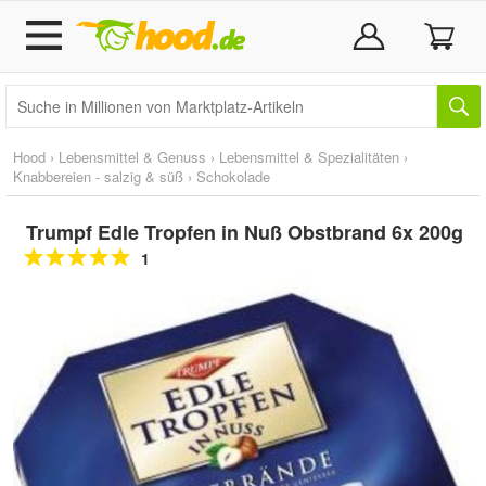
Hood
›
Lebensmittel & Genuss
›
Lebensmittel & Spezialitäten
›
Knabbereien - salzig & süß
›
Schokolade
Trumpf Edle Tropfen in Nuß Obstbrand 6x 200g
1