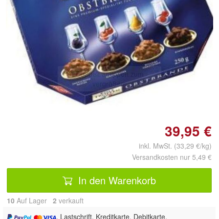
Doppelt antippen zum
vergrößern
39,95 €
inkl. MwSt. (33,29 €/kg)
Versandkosten nur 5,49 €
In den Warenkorb
10
Auf Lager
2
 verkauft
, Lastschrift, Kreditkarte, Debitkarte,