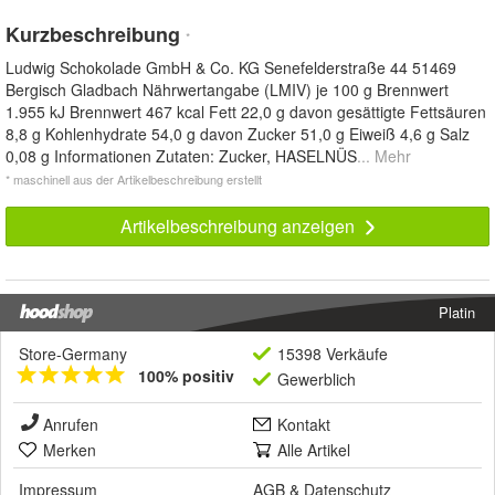
Kurzbeschreibung
*
Ludwig Schokolade GmbH & Co. KG Senefelderstraße 44 51469
Bergisch Gladbach Nährwertangabe (LMIV) je 100 g Brennwert
1.955 kJ Brennwert 467 kcal Fett 22,0 g davon gesättigte Fettsäuren
8,8 g Kohlenhydrate 54,0 g davon Zucker 51,0 g Eiweiß 4,6 g Salz
0,08 g Informationen Zutaten: Zucker, HASELNÜS
... Mehr
* maschinell aus der Artikelbeschreibung erstellt
Artikelbeschreibung anzeigen
Platin
Store-Germany
15398 Verkäufe
100% positiv
Gewerblich
Anrufen
Kontakt
Merken
Alle Artikel
Impressum
AGB
&
Datenschutz