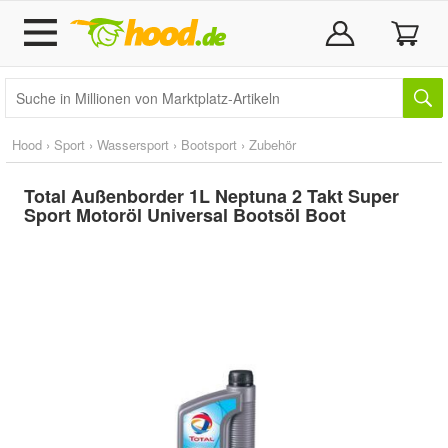
Hood
›
Sport
›
Wassersport
›
Bootsport
›
Zubehör
Total Außenborder 1L Neptuna 2 Takt Super
Sport Motoröl Universal Bootsöl Boot