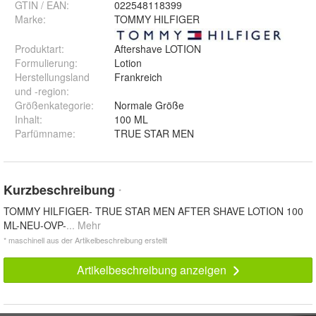
GTIN / EAN:
022548118399
Marke:
TOMMY HILFIGER
Produktart
:
Aftershave LOTION
Formulierung
:
Lotion
Herstellungsland
Frankreich
und -region
:
Größenkategorie
:
Normale Größe
Inhalt
:
100 ML
Parfümname
:
TRUE STAR MEN
Kurzbeschreibung
*
TOMMY HILFIGER- TRUE STAR MEN AFTER SHAVE LOTION 100
ML-NEU-OVP-
... Mehr
* maschinell aus der Artikelbeschreibung erstellt
Artikelbeschreibung anzeigen