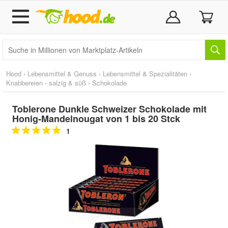
Hood
›
Lebensmittel & Genuss
›
Lebensmittel & Spezialitäten
›
Knabbereien - salzig & süß
›
Schokolade
Toblerone Dunkle Schweizer Schokolade mit
Honig-Mandelnougat von 1 bis 20 Stck
1
Doppelt antippen zum
vergrößern