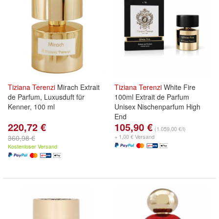
Tiziana
Terenzi
Mirach Extrait
Tiziana
Terenzi
White Fire
de Parfum, Luxusduft für
100ml Extrait de Parfum
Kenner, 100 ml
Unisex Nischenparfum High
End
220,72 €
105,90 €
(1.059,00 €/l)
+ 1,00 € Versand
360,98 €
Kostenloser Versand