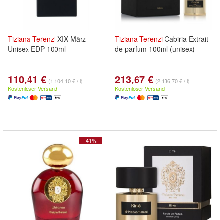
Tiziana
Terenzi
XIX März
Tiziana
Terenzi
Cabiria Extrait
Unisex EDP 100ml
de parfum 100ml (unisex)
110,41 €
213,67 €
(1.104,10 € / l)
(2.136,70 € / l)
Kostenloser Versand
Kostenloser Versand
- 41%