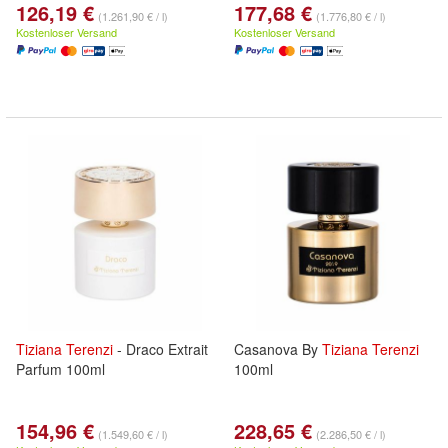
126,19 €
177,68 €
(1.261,90 € / l)
(1.776,80 € / l)
Kostenloser Versand
Kostenloser Versand
Tiziana
Terenzi
- Draco Extrait
Casanova By
Tiziana
Terenzi
Parfum 100ml
100ml
154,96 €
228,65 €
(1.549,60 € / l)
(2.286,50 € / l)