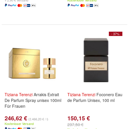
+ 2,90 € Versand
Kostenloser Versand
- 37%
Tiziana
Terenzi
Arrakis Extrait
Tiziana
Terenzi
Foconero Eau
De Parfum Spray unisex 100ml
de Parfum Unisex, 100 ml
Für Frauen
246,62 €
150,15 €
(2.466,20 € / l)
Kostenloser Versand
237,50 €