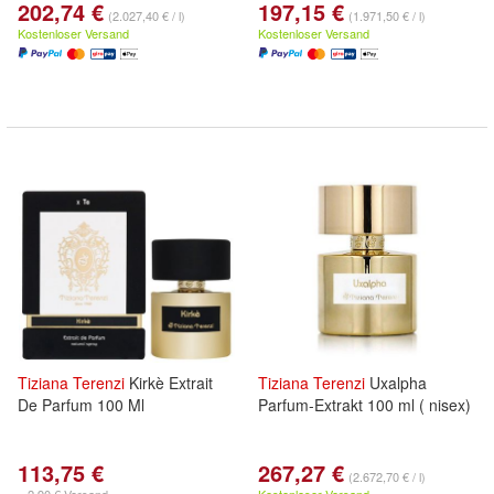
202,74 €
197,15 €
(2.027,40 € / l)
(1.971,50 € / l)
Kostenloser Versand
Kostenloser Versand
Tiziana
Terenzi
Kirkè Extrait
Tiziana
Terenzi
Uxalpha
De Parfum 100 Ml
Parfum-Extrakt 100 ml ( nisex)
113,75 €
267,27 €
(2.672,70 € / l)