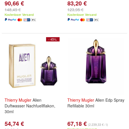
90,66 €
83,20 €
148,49 €
123,95 €
Kostenloser Versand
Kostenloser Versand
- 45%
Thierry
Mugler
Alien
Thierry
Mugler
Alien Edp Spray
Duftwasser Nachfuellflakon,
Refillable 30ml
30ml
54,74 €
67,18 €
(2.239,33 € / l)