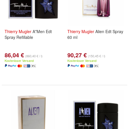
Thierry
Mugler
A*Men Edt
Thierry
Mugler
Alien Edt Spray
Spray Refillable
60 ml
86,04 €
90,27 €
(860,40 € / l)
(150,45 € / l)
Kostenloser Versand
Kostenloser Versand