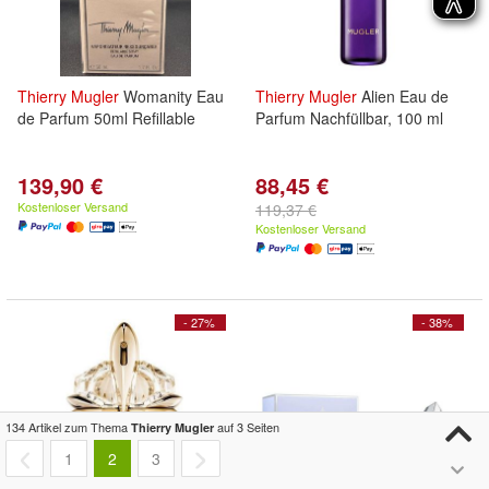
Thierry
Mugler
Womanity Eau
Thierry
Mugler
Alien Eau de
de Parfum 50ml Refillable
Parfum Nachfüllbar, 100 ml
139,90 €
88,45 €
Kostenloser Versand
119,37 €
Kostenloser Versand
- 27%
- 38%
134 Artikel zum Thema
auf 3 Seiten
Thierry Mugler
1
2
3