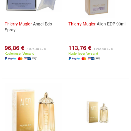
Thierry
Mugler
Angel Edp
Thierry
Mugler
Alien EDP 90ml
Spray
96,86 €
113,76 €
(3.874,40 € / l)
(1.264,00 € / l)
Kostenloser Versand
Kostenloser Versand