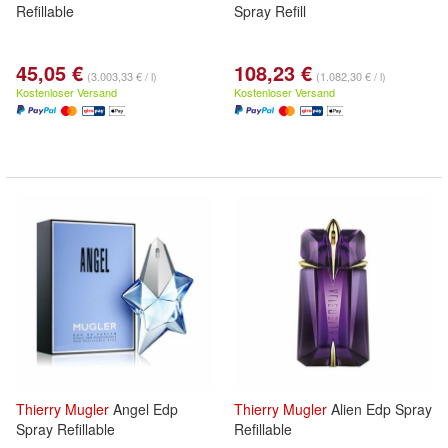
Refillable
Spray Refill
45,05 €
108,23 €
(3.003,33 € / l)
(1.082,30 € / l)
Kostenloser Versand
Kostenloser Versand
Thierry
Mugler
Angel Edp
Thierry
Mugler
Alien Edp Spray
Spray Refillable
Refillable