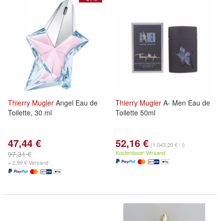
Thierry
Mugler
Angel Eau de
Thierry
Mugler
A- Men Eau de
Toilette, 30 ml
Toilette 50ml
47,44 €
52,16 €
(1.043,20 € / l)
Kostenloser Versand
97,31 €
+ 2,99 € Versand