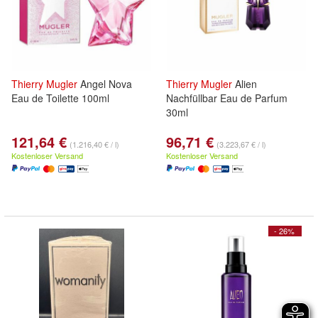
Thierry
Mugler
Angel Nova
Thierry
Mugler
Alien
Eau de Toilette 100ml
Nachfüllbar Eau de Parfum
30ml
121,64 €
96,71 €
(1.216,40 € / l)
(3.223,67 € / l)
Kostenloser Versand
Kostenloser Versand
- 26%