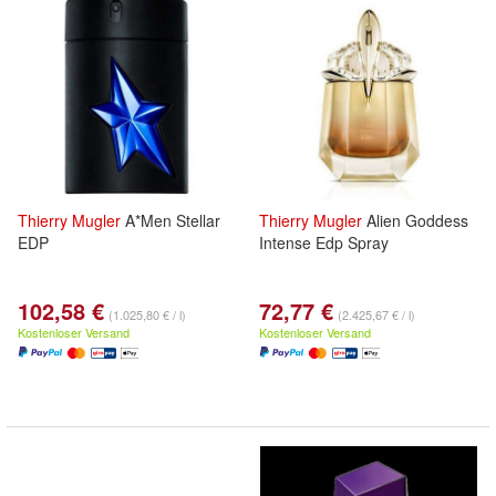
Thierry
Mugler
A*Men Stellar
Thierry
Mugler
Alien Goddess
EDP
Intense Edp Spray
102,58 €
72,77 €
(1.025,80 € / l)
(2.425,67 € / l)
Kostenloser Versand
Kostenloser Versand