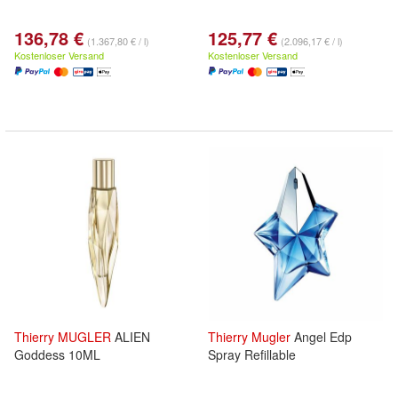
136,78 €
125,77 €
(1.367,80 € / l)
(2.096,17 € / l)
Kostenloser Versand
Kostenloser Versand
Thierry
MUGLER
ALIEN
Thierry
Mugler
Angel Edp
Goddess 10ML
Spray Refillable