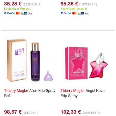
35,28 €
95,36 €
(3.528,00 € / l)
(1.907,20 € / l)
Kostenloser Versand
Kostenloser Versand
Thierry
Mugler
Alien Edp Spray
Thierry
Mugler
Angel Nova
Refill
Edp Spray
98,67 €
102,33 €
(986,70 € / l)
(2.046,60 € / l)