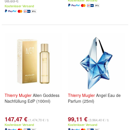
Kostenloser Versand
98,69 €
Kostenloser Versand
Thierry
Mugler
Alien Goddess
Thierry
Mugler
Angel Eau de
Nachfüllung EdP (100ml)
Parfum (25ml)
147,47 €
99,11 €
(1.474,70 € / l)
(3.964,40 € / l)
Kostenloser Versand
Kostenloser Versand