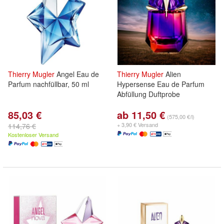
Thierry
Mugler
Angel Eau de
Thierry
Mugler
Alien
Parfum nachfüllbar, 50 ml
Hypersense Eau de Parfum
Abfüllung Duftprobe
85,03 €
ab 11,50 €
(575,00 €/l)
+ 3,90 € Versand
114,76 €
Kostenloser Versand