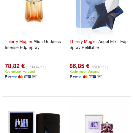
Thierry
Mugler
Alien Goddess
Thierry
Mugler
Angel Elixir Edp
Intense Edp Spray
Spray Refillable
78,82 €
86,85 €
(1.313,67 € / l)
(868,50 € / l)
Kostenloser Versand
Kostenloser Versand