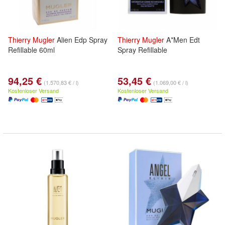
Thierry
Mugler
Alien Edp Spray
Thierry
Mugler
A*Men Edt
Refillable 60ml
Spray Refillable
94,25 €
53,45 €
(1.570,83 € / l)
(1.069,00 € / l)
Kostenloser Versand
Kostenloser Versand