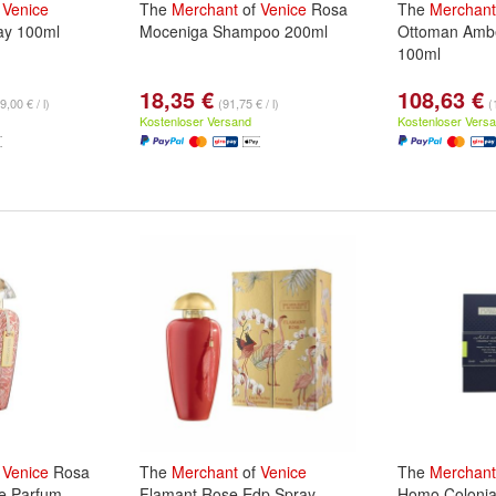
f
Venice
The
Merchant
of
Venice
Rosa
The
Merchant
ay 100ml
Moceniga Shampoo 200ml
Ottoman Amb
100ml
18,35 €
108,63 €
9,00 € / l)
(91,75 € / l)
(
Kostenloser Versand
Kostenloser Vers
f
Venice
Rosa
The
Merchant
of
Venice
The
Merchant
e Parfum
Flamant Rose Edp Spray
Homo Colonia