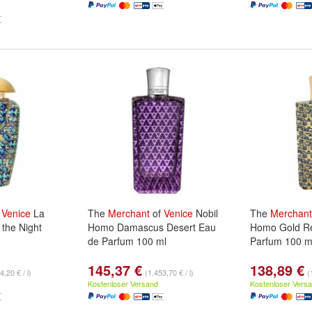
f
Venice
La
The
Merchant
of
Venice
Nobil
The
Merchant
the Night
Homo Damascus Desert Eau
Homo Gold Re
de Parfum 100 ml
Parfum 100 m
145,37 €
138,89 €
4,20 € / l)
(1.453,70 € / l)
(
Kostenloser Versand
Kostenloser Vers