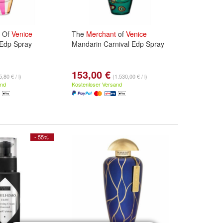
Of
Venice
The
Merchant
of
Venice
 Edp Spray
Mandarin Carnival Edp Spray
153,00 €
,80 € / l)
(1.530,00 € / l)
and
Kostenloser Versand
- 55%