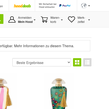
Mit Sicherheit bei
en
Hood einkaufen
Anmelden
Waren-
Merk-
Mein Hood
korb
zettel
verfügbar.
Mehr Informationen zu diesem Thema.