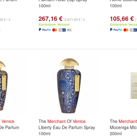
100ml
100ml
267,16 €
105,66 €
0 € / l)
(2.671,60 € / l)
(
Kostenloser Versand
Kostenloser Vers
f
Venice
The
Merchant
Of
Venice
The
Merchant
De Parfum
Liberty Eau De Parfum Spray
Moceniga Mice
100ml
200ml