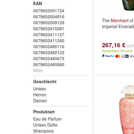
EAN
0679602001724
0679602004916
The
Merchant
o
0679602008129
Imperial Emeral
0679602410281
0679602411127
0679602411240
267,16 €
0679602480116
(2.67
Kostenloser Versand
0679602480123
0679602480673
0679602480680
Mehr
Geschlecht
Unisex
Herren
Damen
Produktart
Eau de Parfum
Unisex Düfte
Shampoos