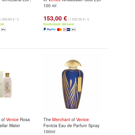
100 ml
153,00 €
1.056,60 € / l)
(1.530,00 € / l)
and
Kostenloser Versand
of
Venice
Rosa
The
Merchant
of
Venice
llar Water
Fenicia Eau de Parfum Spray
100ml