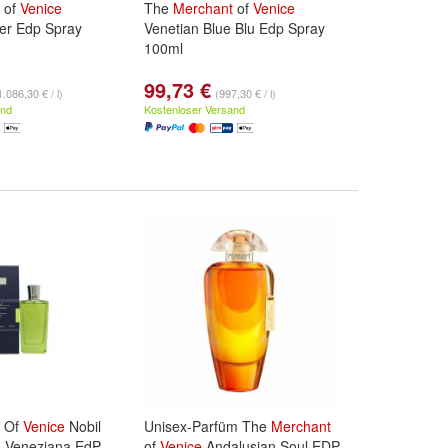
of
Venice
The
Merchant
of
Venice
er Edp Spray
Venetian Blue Blu Edp Spray
100ml
99,73 €
1.086,30 € / l)
(997,30 € / l)
and
Kostenloser Versand
Of
Venice
Nobil
Unisex-Parfüm The
Merchant
 Veneziana EdP,
of
Venice
Andalusian Soul EDP