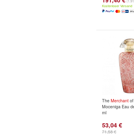
(1.91
Kostenloser Versand
The
Merchant
o
Moceniga Eau de
ml
53,04 €
71,58 €