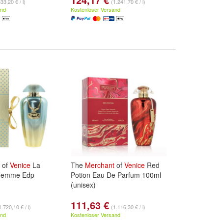
33,20 € / l)
(1.241,70 € / l)
and
Kostenloser Versand
of
Venice
La
The
Merchant
of
Venice
Red
 Femme Edp
Potion Eau De Parfum 100ml
(unisex)
111,63 €
1.720,10 € / l)
(1.116,30 € / l)
and
Kostenloser Versand