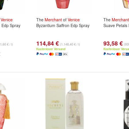
f
Venice
The
Merchant
of
Venice
The
Merchant
d Edp Spray
Byzantium Saffron Edp Spray
Suave Petals
114,84 €
93,58 €
1,60 € / l)
(1.148,40 € / l)
(935
Kostenloser Versand
Kostenloser Vers