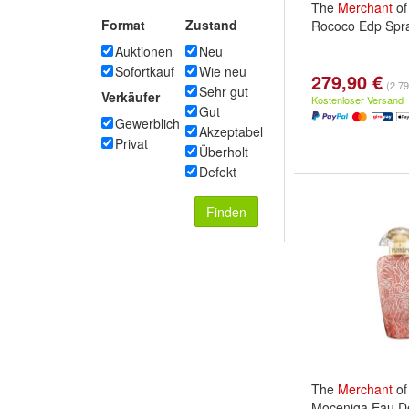
The
Merchant
o
Format
Zustand
Rococo Edp Spr
Auktionen
Neu
Sofortkauf
Wie neu
279,90 €
(2.79
Sehr gut
Verkäufer
Kostenloser Versand
Gut
Gewerblich
Akzeptabel
Privat
Überholt
Defekt
Finden
The
Merchant
o
Moceniga Eau D