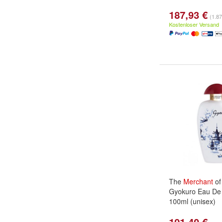
187,93 €
(1.87
Kostenloser Versand
The
Merchant
o
Gyokuro Eau De
100ml (unisex)
191,40 €