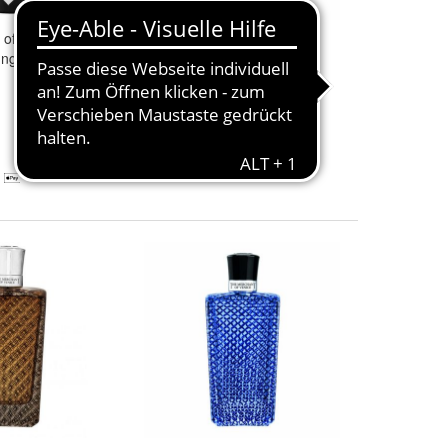
of
Venice
Nobil
The
Merchant
of
Venice
ngscreme, 50ml
Craquele Edp Spray 100ml
158,23 €
(1.582,30 € / l)
Kostenloser Versand