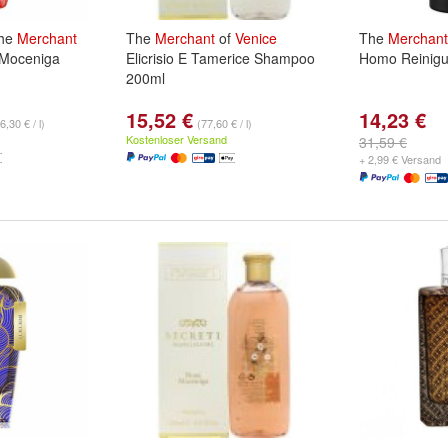
The
Merchant
The
Merchant
of
Venice
The
Merchant
Moceniga
Elicrisio E Tamerice Shampoo
Homo Reinigu
200ml
15,52 €
14,23 €
6,30 € / l)
(77,60 € / l)
Kostenloser Versand
31,59 €
+ 2,99 € Versand