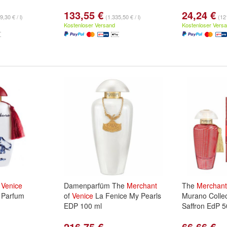
133,55 €
24,24 €
9,30 € / l)
(1.335,50 € / l)
(121
Kostenloser Versand
Kostenloser Vers
f
Venice
Damenparfüm The
Merchant
The
Merchant
 Parfum
of
Venice
La Fenice My Pearls
Murano Collec
EDP 100 ml
Saffron EdP 5
216,75 €
66,66 €