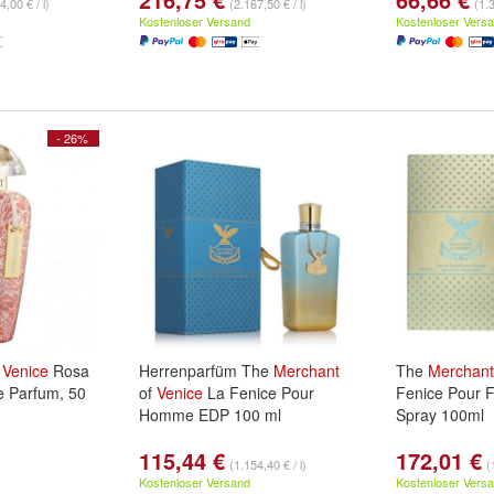
4,00 € / l)
(2.167,50 € / l)
(1.3
Kostenloser Versand
Kostenloser Vers
- 26%
f
Venice
Rosa
Herrenparfüm The
Merchant
The
Merchant
 Parfum, 50
of
Venice
La Fenice Pour
Fenice Pour
Homme EDP 100 ml
Spray 100ml
115,44 €
172,01 €
(1.154,40 € / l)
(
Kostenloser Versand
Kostenloser Vers