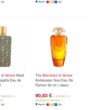
of
Venice
Nobil
The
Merchant
of
Venice
gatta Eau de
Andalusian Soul Eau De
l
Parfum 50 ml ( nisex)
90,83 €
1.388,90 € / l)
(1.816,60 € / l)
and
Kostenloser Versand