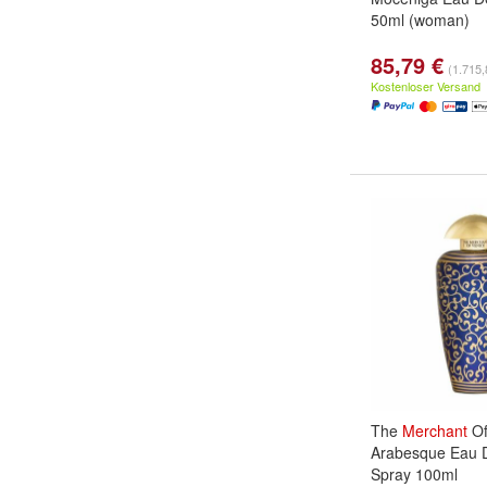
50ml (woman)
85,79 €
(1.715,8
Kostenloser Versand
The
Merchant
O
Arabesque Eau 
Spray 100ml