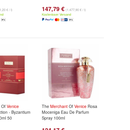
147,79 €
,20 € / l)
(1.477,90 € / l)
and
Kostenloser Versand
Of
Venice
The
Merchant
Of
Venice
Rosa
tion - Byzantium
Moceniga Eau De Parfum
0ml 50
Spray 100ml
124,17 €