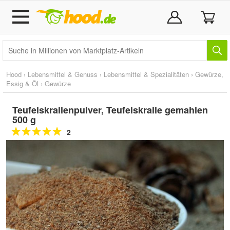
Hood
›
Lebensmittel & Genuss
›
Lebensmittel & Spezialitäten
›
Gewürze,
Essig & Öl
›
Gewürze
Teufelskrallenpulver, Teufelskralle gemahlen
500 g
2