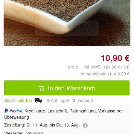
Doppelt antippen zum
vergrößern
10,90 €
pro g inkl. MwSt. (21,80 € / kg)
Versandkosten nur 8,90 €
In den Warenkorb
Sofort lieferbar
9
Auf Lager
2
 verkauft
, Kreditkarte, Lastschrift, Ratenzahlung, Vorkasse per
Überweisung
Zustellung:
Di, 11. Aug. bis Do, 13. Aug.
Verkäufer:
naturix24