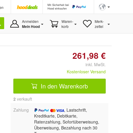
Mit Sicherheit bei
en
Hood einkaufen
Anmelden
Waren-
Merk-
Mein Hood
korb
zettel
261,98 €
inkl. MwSt.
Kostenloser Versand
In den Warenkorb
2
 verkauft
Zahlung
, Lastschrift,
Kreditkarte, Debitkarte,
Ratenzahlung, Sofortüberweisung,
Überweisung, Bezahlung nach 30