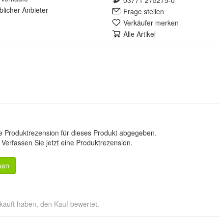
03771 275275-0
lich
er Anbieter
Frage stellen
Verkäufer merken
Alle Artikel
e Produktrezension für dieses Produkt abgegeben.
.
Verfassen Sie jetzt eine Produktrezension
.
sen
kauft haben, den Kauf bewertet.