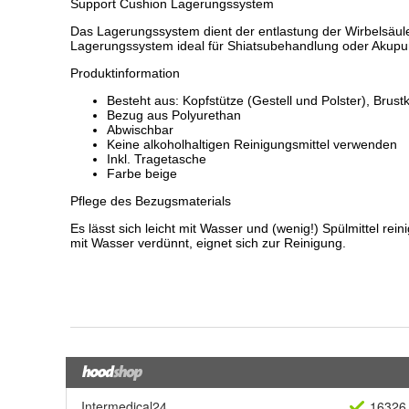
Intermedical24
16326 