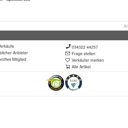
Ar
erkäufe
034322 44257
lich
er Anbieter
Frage stellen
rüft
es Mitglied
Verkäufer merken
Alle Artikel
5150