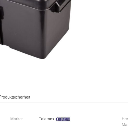
Produktsicherheit
Marke:
Talamex
Her
Ma