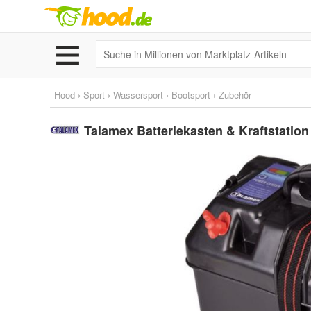
Hood
›
Sport
›
Wassersport
›
Bootsport
›
Zubehör
Talamex Batteriekasten & Kraftstatio