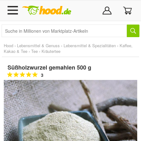
Hood
›
Lebensmittel & Genuss
›
Lebensmittel & Spezialitäten
›
Kaffee,
Kakao & Tee
›
Tee
›
Kräutertee
Süßholzwurzel gemahlen 500 g
3