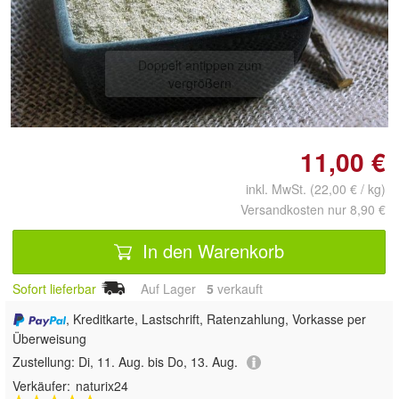
Doppelt antippen zum
vergrößern
11,00 €
inkl. MwSt. (22,00 € / kg)
Versandkosten nur 8,90 €
In den Warenkorb
Sofort lieferbar
Auf Lager
5
 verkauft
, Kreditkarte, Lastschrift, Ratenzahlung, Vorkasse per
Überweisung
Zustellung:
Di, 11. Aug. bis Do, 13. Aug.
Verkäufer:
naturix24