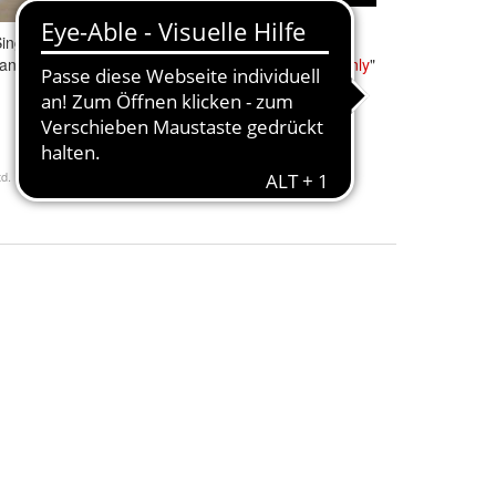
ingle): Olivia
Jo Stafford & Paul Weston
nd Cliff Richard,
"Teach Me Tonight /
Suddenly
"
Philips 1954 78rpm 10"
15,00 €
+ 6,00 € Versand
d.