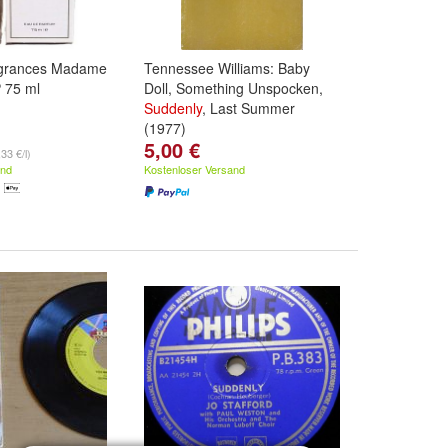
grances Madame
Tennessee Williams: Baby
 75 ml
Doll, Something Unspocken,
Suddenly
, Last Summer
(1977)
5,00 €
33 €/l)
and
Kostenloser Versand