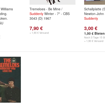
Williams
Tremeloes - Be Mine /
Schallplatte (S
ding.
Suddenly
Winter - 7" - CBS
Newton-John a
oken.
3043 (D) 1967
Suddenly
SU
7,90 €
3,00 €
+ 1,90 € Versand
1,00 € Bieten
Noch
3 Tage 15 St
+ 1,90 € Versand