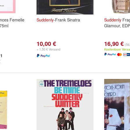
nces Femelle
Suddenly
-Frank Sinatra
Suddenly
Fra
 75ml
Glamour, EDP
10,00 €
16,90 €
(56,
+ 1,50 € Versand
Kostenloser Vers
1