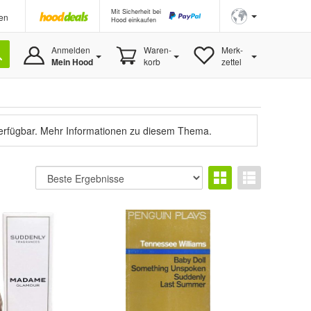
Mit Sicherheit bei
en
Hood einkaufen
Anmelden
Waren-
Merk-
Mein Hood
korb
zettel
verfügbar.
Mehr Informationen zu diesem Thema.