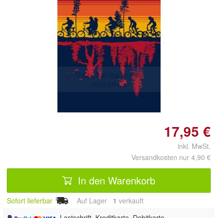
Doppelt antippen zum
vergrößern
17,95 €
inkl. MwSt.
Versandkosten nur 4,90 €
In den Warenkorb
Sofort lieferbar
Auf Lager
1
 verkauft
, Lastschrift, Kreditkarte, Debitkarte,