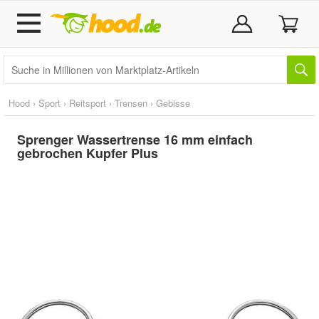
Hood
›
Sport
›
Reitsport
›
Trensen
›
Gebisse
Sprenger Wassertrense 16 mm einfach
gebrochen Kupfer Plus