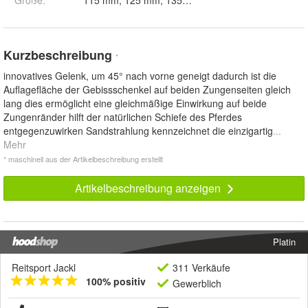
Größe
:
115 mm, 125 mm, 135 mm, 145 mm und 155 mm
Kurzbeschreibung
*
innovatives Gelenk, um 45° nach vorne geneigt dadurch ist die
Auflagefläche der Gebissschenkel auf beiden Zungenseiten gleich
lang dies ermöglicht eine gleichmäßige Einwirkung auf beide
Zungenränder hilft der natürlichen Schiefe des Pferdes
entgegenzuwirken Sandstrahlung kennzeichnet die einzigartig
...
Mehr
* maschinell aus der Artikelbeschreibung erstellt
Artikelbeschreibung anzeigen
Platin
Reitsport Jackl
311 Verkäufe
100% positiv
Gewerblich