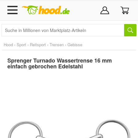
Hood
›
Sport
›
Reitsport
›
Trensen
›
Gebisse
Sprenger Turnado Wassertrense 16 mm
einfach gebrochen Edelstahl