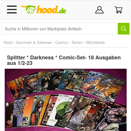
Hood
›
Sammeln & Seltenes
›
Comics
›
Serien
›
Witchblade
Splitter * Darkness * Comic-Set- 18 Ausgaben
aus 1/2-23
Doppelt antippen zum
vergrößern