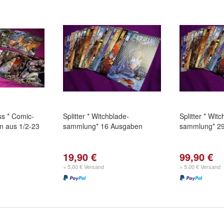
ss * Comic-
Splitter * Witchblade-
Splitter * Wit
n aus 1/2-23
sammlung* 16 Ausgaben
sammlung* 2
19,90 €
99,90 €
+ 5,00 € Versand
+ 5,00 € Versand