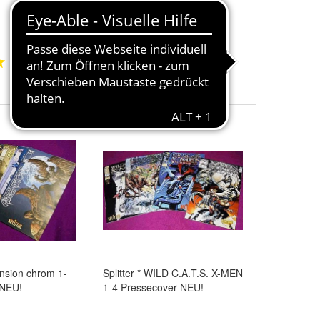
29,99 €
+ 5,00 € Versand
1
1
ension chrom 1-
Splitter * WILD C.A.T.S. X-MEN
 NEU!
1-4 Pressecover NEU!