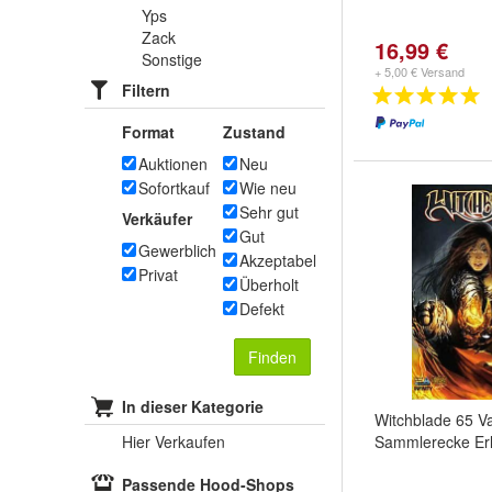
Yps
Zack
16,99 €
Sonstige
+ 5,00 € Versand
Filtern
Format
Zustand
Auktionen
Neu
Sofortkauf
Wie neu
Sehr gut
Verkäufer
Gut
Gewerblich
Akzeptabel
Privat
Überholt
Defekt
Finden
In dieser Kategorie
Witchblade 65 Va
Hier Verkaufen
Sammlerecke Er
Passende Hood-Shops