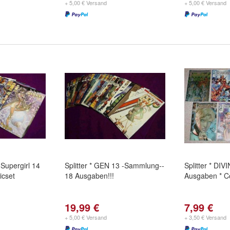
+ 5,00 € Versand
+ 5,00 € Versand
-Supergirl 14
Splitter * GEN 13 -Sammlung--
Splitter * DI
icset
18 Ausgaben!!!
Ausgaben * C
19,99 €
7,99 €
+ 5,00 € Versand
+ 3,50 € Versand