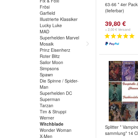
Fix & Foxi
63-66 * 4er Pac
Frösi
(lieferbar)
Garfield
Illustrierte Klassiker
39,80 €
Lucky Luke
+ 2,00 € Versand
MAD
Superhelden Marvel
Mosaik
Prinz Eisenherz
Roter Blitz
Sailor Moon
Simpsons
Spawn
Die Spinne / Spider-
Man
Superhelden DC
Superman
Tarzan
Tim & Struppi
Werner
Witchblade
Splitter * Vampire
Wonder Woman
sammlung* 14 C
X-Men