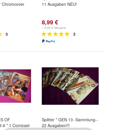
7 Chromcover
11 Ausgaben NEU!
8,99 €
+ 5,00 € Versand
3
3
LES OF
Splitter * GEN 13 -Sammlung--
3-6 * 1 Comicset
22 Ausgaben!!!