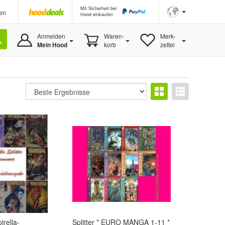
Mit Sicherheit bei
en
Hood einkaufen
Anmelden
Waren-
Merk-
Mein Hood
korb
zettel
irella-
Splitter * EURO MANGA 1-11 *