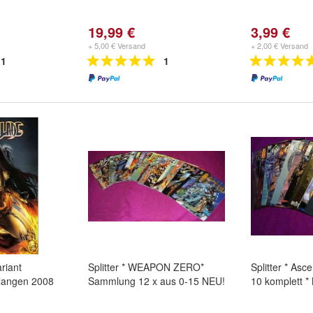
19,99 €
3,99 €
+ 5,00 € Versand
+ 2,00 € Versand
1
1
riant
Splitter * WEAPON ZERO*
Splitter * Asc
langen 2008
Sammlung 12 x aus 0-15 NEU!
10 komplett *