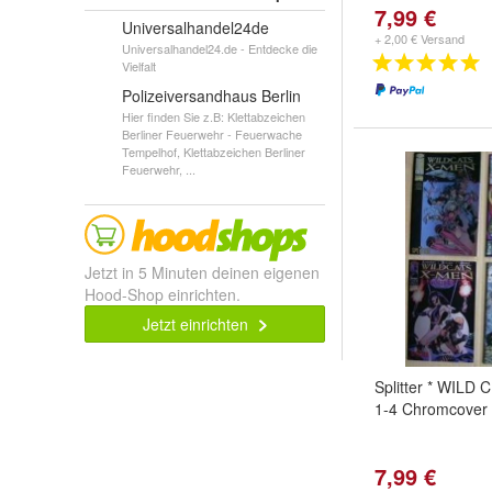
7,99 €
Universalhandel24de
+ 2,00 € Versand
Universalhandel24.de - Entdecke die
Vielfalt
Polizeiversandhaus Berlin
Hier finden Sie z.B: Klettabzeichen
Berliner Feuerwehr - Feuerwache
Tempelhof, Klettabzeichen Berliner
Feuerwehr, ...
Jetzt in 5 Minuten deinen eigenen
Hood-Shop einrichten.
Jetzt einrichten
Splitter * WILD 
1-4 Chromcover
7,99 €