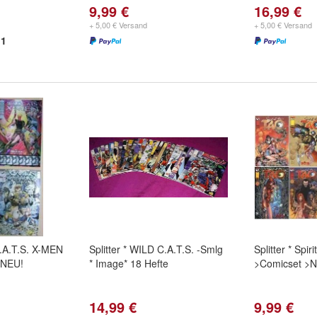
9,99 €
16,99 €
+ 5,00 € Versand
+ 5,00 € Versand
1
C.A.T.S. X-MEN
Splitter * WILD C.A.T.S. -Smlg
Splitter * Spir
 NEU!
* Image* 18 Hefte
>Comicset >
14,99 €
9,99 €