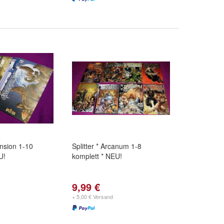
ension 1-10
Splitter * Arcanum 1-8
U!
komplett * NEU!
9,99 €
+ 5,00 € Versand