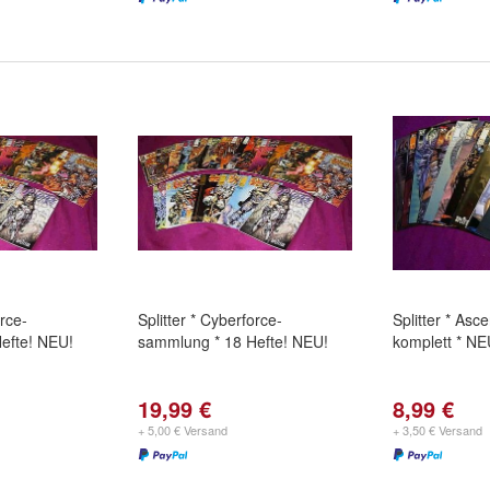
orce-
Splitter * Cyberforce-
Splitter * Asc
efte! NEU!
sammlung * 18 Hefte! NEU!
komplett * NE
19,99 €
8,99 €
+ 5,00 € Versand
+ 3,50 € Versand