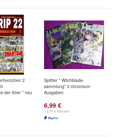
rherzchen 2
Splitter * Witchblade-
ch
sammlung* 3 chromium-
s der 60er * neu
Ausgaben
6,99 €
+ 2,00 € Versand