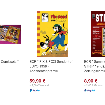
ni-Comicsets *
ECR * FIX & FOXI Sonderheft
ECR * Sammle
LUPO 1958 -
STRIP " endli
Abonnentenprämie
Zeitungscomic
59,90 €
8,90 €
+ 2,00 € Versand
+ 2,00 € Versand