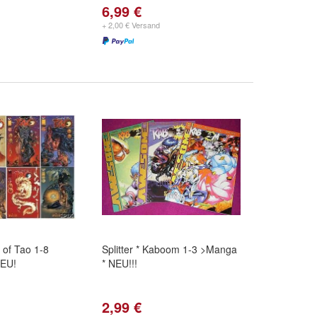
6,99 €
+ 2,00 € Versand
it of Tao 1-8
Splitter * Kaboom 1-3 >Manga
NEU!
* NEU!!!
2,99 €