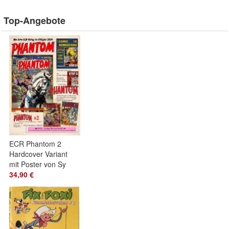
Top-Angebote
ECR Phantom 2
Hardcover Variant
mit Poster von Sy
Barry * 2 Abenteuer
34,90 €
100 Seiten