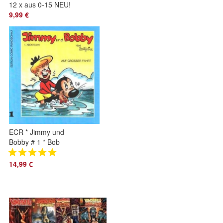
12 x aus 0-15 NEU!
9,99 €
ECR * Jimmy und
Bobby # 1 * Bob
Heinz - toller Funny-
Comic der 60er in
14,99 €
Farbe