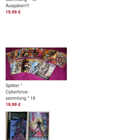
Ausgaben!!!
19,99 €
Splitter *
Cyberforce-
sammlung * 18
Hefte! NEU!
19,99 €