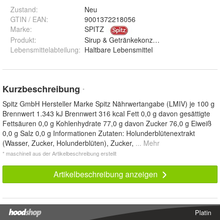
Zustand:
Neu
GTIN / EAN:
9001372218056
Marke:
SPITZ
Produkt
:
Sirup & Getränkekonzentrat
Lebensmittelabteilung
:
Haltbare Lebensmittel
Kurzbeschreibung
*
Spitz GmbH Hersteller Marke Spitz Nährwertangabe (LMIV) je 100 g
Brennwert 1.343 kJ Brennwert 316 kcal Fett 0,0 g davon gesättigte
Fettsäuren 0,0 g Kohlenhydrate 77,0 g davon Zucker 76,0 g Eiweiß
0,0 g Salz 0,0 g Informationen Zutaten: Holunderblütenextrakt
(Wasser, Zucker, Holunderblüten), Zucker,
... Mehr
* maschinell aus der Artikelbeschreibung erstellt
Artikelbeschreibung anzeigen
Platin