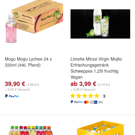
Mogu Mogu Lychee 24 x
Limette Minze Virgin Mojito
320ml (inkl. Pfand)
Erfrischungsgetränk
Schweppes 1,25l fruchtig
Vegan
39,90 €
ab 3,99 €
(4,99 €/l)
(3,19 €/l)
+ 5,90 € Versand
+ 9,99 € Versand
3