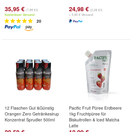
35,95 €
24,98 €
(7,99 €/l)
(2,08 €/l)
Kostenloser Versand
+ 5,90 € Versand
20
12 Flaschen Gut &Günstig
Pacific Fruit Püree Erdbeere
Orangen Zero Getränkesirup
1kg Fruchtpüree für
Konzentrat Sprudler 500ml
Biskuitrollen & Iced Matcha
Latte
28,50 €
12,99 €