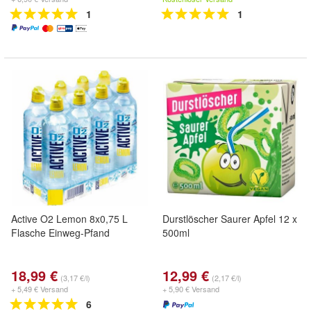
1
1
Active O2 Lemon 8x0,75 L
Durstlöscher Saurer Apfel 12 x
Flasche Einweg-Pfand
500ml
18,99 €
12,99 €
(3,17 €/l)
(2,17 €/l)
+ 5,49 € Versand
+ 5,90 € Versand
6