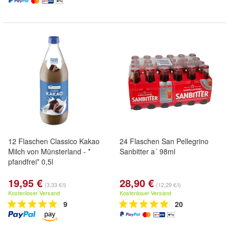
12 Flaschen Classico Kakao
24 Flaschen San Pellegrino
Milch von Münsterland - *
Sanbitter a´ 98ml
pfandfrei* 0,5l
19,95 €
28,90 €
(3,33 €/l)
(12,29 €/l)
Kostenloser Versand
Kostenloser Versand
9
20