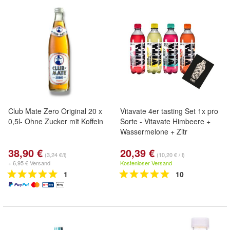
Club Mate Zero Original 20 x
Vitavate 4er tasting Set 1x pro
0,5l- Ohne Zucker mit Koffein
Sorte - Vitavate Himbeere +
Wassermelone + Zitr
38,90 €
20,39 €
(3,24 €/l)
(10,20 € / l)
+ 6,95 € Versand
Kostenloser Versand
1
10