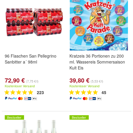
96 Flaschen San Pellegrino
Kratzeis 36 Portionen zu 200
Sanbitter a´ 98ml
ml. Wassereis Sommersaison
Kult Eis
72,90 €
39,80 €
(7,75 €/l)
(5,53 €/l)
Kostenloser Versand
Kostenloser Versand
223
45
Bestseller
Bestseller