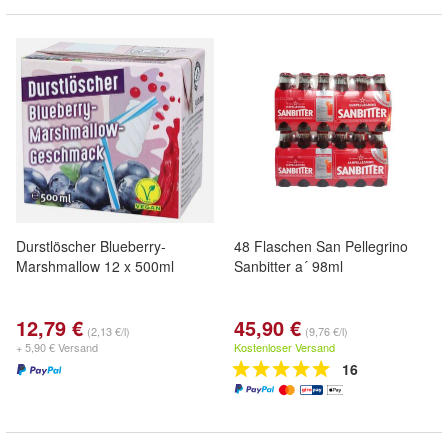
Durstlöscher Blueberry-
48 Flaschen San Pellegrino
Marshmallow 12 x 500ml
Sanbitter a´ 98ml
12,79 €
45,90 €
(2,13 €/l)
(9,76 €/l)
+ 5,90 € Versand
Kostenloser Versand
16