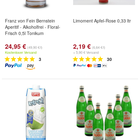
Franz von Fein Bernstein
Limoment Apfel-Rose 0,33 ltr
Aperitif - Alkoholfrei - Floral-
Frisch 0,5l Tonikum
24,95 €
2,19 €
(49,90 €/l)
(6,64 €/l)
Kostenloser Versand
+ 5,90 € Versand
3
30