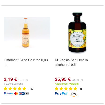
Limoment Birne Grüntee 0,33
Dr. Jaglas San Limello
ltr
alkoholfrei 0,5l
2,19 €
25,95 €
(6,64 €/l)
(51,90 €/l)
+ 5,90 € Versand
Kostenloser Versand
16
9