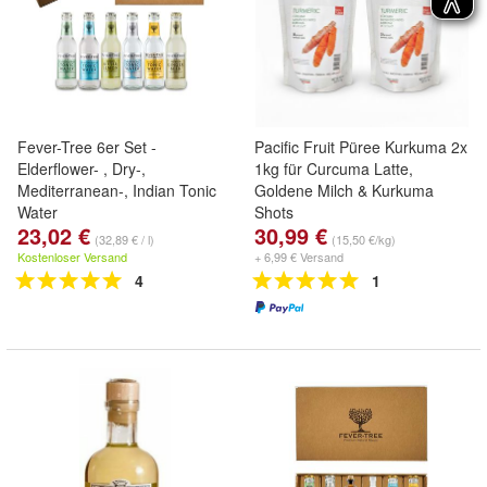
Fever-Tree 6er Set -
Pacific Fruit Püree Kurkuma 2x
Elderflower- , Dry-,
1kg für Curcuma Latte,
Mediterranean-, Indian Tonic
Goldene Milch & Kurkuma
Water
Shots
23,02 €
30,99 €
(32,89 € / l)
(15,50 €/kg)
Kostenloser Versand
+ 6,99 € Versand
4
1