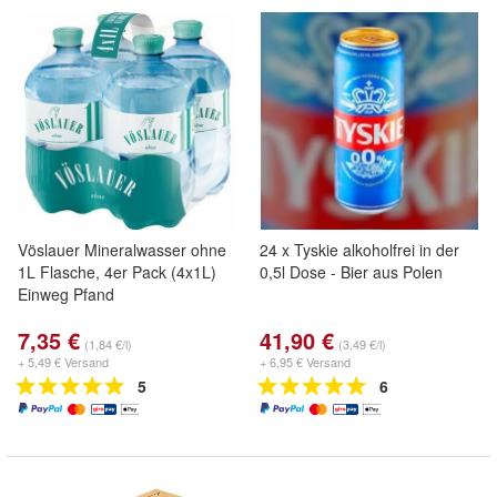
Vöslauer Mineralwasser ohne
24 x Tyskie alkoholfrei in der
1L Flasche, 4er Pack (4x1L)
0,5l Dose - Bier aus Polen
Einweg Pfand
7,35 €
41,90 €
(1,84 €/l)
(3,49 €/l)
+ 5,49 € Versand
+ 6,95 € Versand
5
6