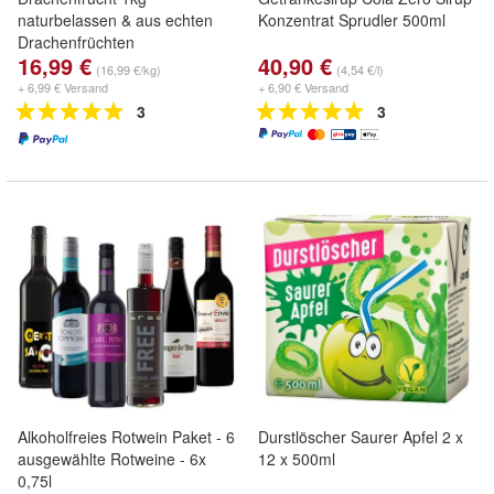
naturbelassen & aus echten
Konzentrat Sprudler 500ml
Drachenfrüchten
16,99 €
40,90 €
(16,99 €/kg)
(4,54 €/l)
+ 6,99 € Versand
+ 6,90 € Versand
3
3
Alkoholfreies Rotwein Paket - 6
Durstlöscher Saurer Apfel 2 x
ausgewählte Rotweine - 6x
12 x 500ml
0,75l