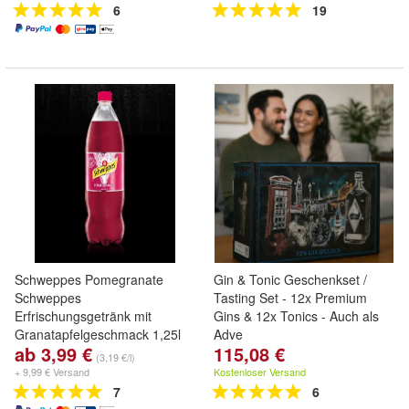
6
19
Schweppes Pomegranate
Gin & Tonic Geschenkset /
Schweppes
Tasting Set - 12x Premium
Erfrischungsgetränk mit
Gins & 12x Tonics - Auch als
Granatapfelgeschmack 1,25l
Adve
ab 3,99 €
115,08 €
(3,19 €/l)
+ 9,99 € Versand
Kostenloser Versand
7
6