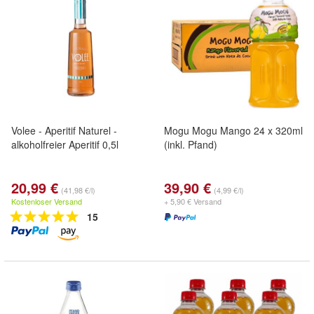
Volee - Aperitif Naturel -
Mogu Mogu Mango 24 x 320ml
alkoholfreier Aperitif 0,5l
(inkl. Pfand)
20,99 €
39,90 €
(41,98 €/l)
(4,99 €/l)
Kostenloser Versand
+ 5,90 € Versand
15