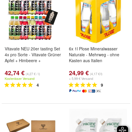
Vitavate NEU 20er tasting Set
6x 1l Plose Mineralwasser
4x pro Sorte - Vitavate Grüner
Naturale - Mehrweg - ohne
Apfel + Himbeere +
Kasten aus Italien
42,74 €
24,99 €
(4,27 € / l)
(4,17 €/l)
Kostenloser Versand
+ 5,99 € Versand
4
9