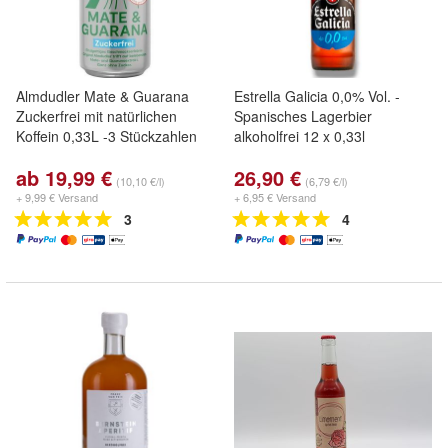
Almdudler Mate & Guarana
Estrella Galicia 0,0% Vol. -
Zuckerfrei mit natürlichen
Spanisches Lagerbier
Koffein 0,33L -3 Stückzahlen
alkoholfrei 12 x 0,33l
ab 19,99 €
26,90 €
(10,10 €/l)
(6,79 €/l)
+ 9,99 € Versand
+ 6,95 € Versand
3
4