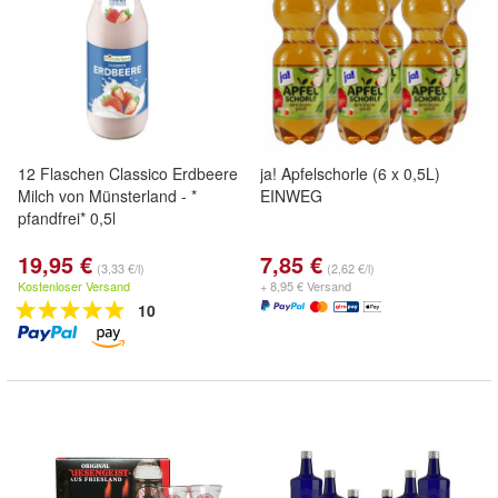
12 Flaschen Classico Erdbeere
ja! Apfelschorle (6 x 0,5L)
Milch von Münsterland - *
EINWEG
pfandfrei* 0,5l
19,95 €
7,85 €
(3,33 €/l)
(2,62 €/l)
Kostenloser Versand
+ 8,95 € Versand
10