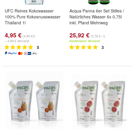
UFC Reines Kokoswasser
Acqua Panna 6er Set Stilles /
100% Pure Kokosnusswasser
Natürliches Wasser 6x 0,75l
Thailand 1l
inkl. Pfand Mehrweg
4,95 €
25,92 €
(4,95 €/l)
(5,76 € / l)
+ 4,99 € Versand
Kostenloser Versand
5
3