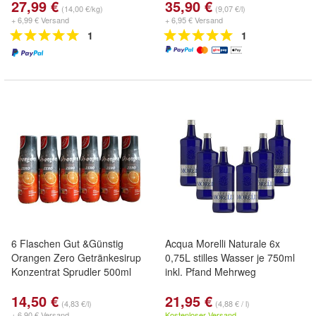
27,99 €
35,90 €
(14,00 €/kg)
(9,07 €/l)
+ 6,99 € Versand
+ 6,95 € Versand
1
1
6 Flaschen Gut &Günstig
Acqua Morelli Naturale 6x
Orangen Zero Getränkesirup
0,75L stilles Wasser je 750ml
Konzentrat Sprudler 500ml
inkl. Pfand Mehrweg
14,50 €
21,95 €
(4,83 €/l)
(4,88 € / l)
+ 6,90 € Versand
Kostenloser Versand