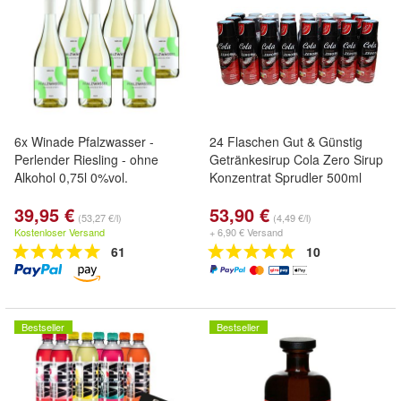
6x Winade Pfalzwasser -
24 Flaschen Gut & Günstig
Perlender Riesling - ohne
Getränkesirup Cola Zero Sirup
Alkohol 0,75l 0%vol.
Konzentrat Sprudler 500ml
39,95 €
53,90 €
(53,27 €/l)
(4,49 €/l)
Kostenloser Versand
+ 6,90 € Versand
61
10
Bestseller
Bestseller