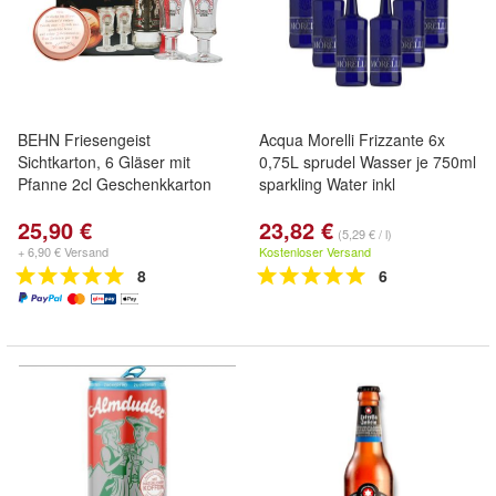
BEHN Friesengeist
Acqua Morelli Frizzante 6x
Sichtkarton, 6 Gläser mit
0,75L sprudel Wasser je 750ml
Pfanne 2cl Geschenkkarton
sparkling Water inkl
25,90 €
23,82 €
(5,29 € / l)
+ 6,90 € Versand
Kostenloser Versand
8
6