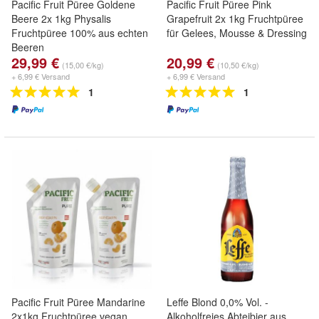
Pacific Fruit Püree Goldene
Pacific Fruit Püree Pink
Beere 2x 1kg Physalis
Grapefruit 2x 1kg Fruchtpüree
Fruchtpüree 100% aus echten
für Gelees, Mousse & Dressing
Beeren
29,99 €
20,99 €
(15,00 €/kg)
(10,50 €/kg)
+ 6,99 € Versand
+ 6,99 € Versand
1
1
Pacific Fruit Püree Mandarine
Leffe Blond 0,0% Vol. -
2x1kg Fruchtpüree vegan,
Alkoholfreies Abteibier aus