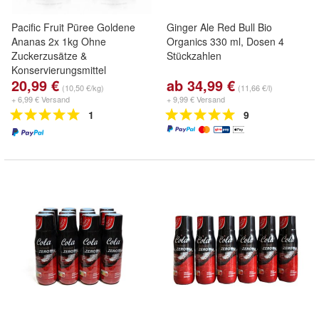
Pacific Fruit Püree Goldene
Ginger Ale Red Bull Bio
Ananas 2x 1kg Ohne
Organics 330 ml, Dosen 4
Zuckerzusätze &
Stückzahlen
Konservierungsmittel
20,99 €
ab 34,99 €
(10,50 €/kg)
(11,66 €/l)
+ 6,99 € Versand
+ 9,99 € Versand
1
9