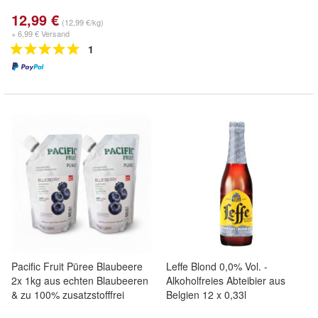
12,99 €
(12,99 €/kg)
+ 6,99 € Versand
1
Pacific Fruit Püree Blaubeere
Leffe Blond 0,0% Vol. -
2x 1kg aus echten Blaubeeren
Alkoholfreies Abteibier aus
& zu 100% zusatzstofffrei
Belgien 12 x 0,33l