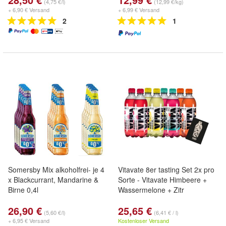
(4,75 €/l)
(12,99 €/kg)
+ 6,90 € Versand
+ 6,99 € Versand
2
1
Somersby Mix alkoholfrei- je 4
Vitavate 8er tasting Set 2x pro
x Blackcurrant, Mandarine &
Sorte - Vitavate Himbeere +
Birne 0,4l
Wassermelone + Zitr
26,90 €
25,65 €
(5,60 €/l)
(6,41 € / l)
+ 6,95 € Versand
Kostenloser Versand