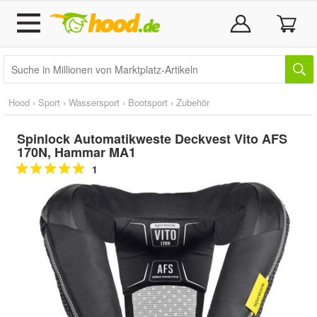
Hood
›
Sport
›
Wassersport
›
Bootsport
›
Zubehör
Spinlock Automatikweste Deckvest Vito AFS
170N, Hammar MA1
1