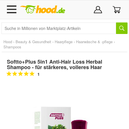
Hood
›
Beauty & Gesundheit
›
Haarpflege
›
Haarwäsche & -pflege
›
Shampoos
Softto+Plus 5in1 Anti-Hair Loss Herbal
Shampoo - für stärkeres, volleres Haar
1