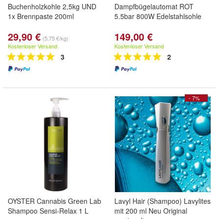
Buchenholzkohle 2,5kg UND
Dampfbügelautomat ROT
1x Brennpaste 200ml
5.5bar 800W Edelstahlsohle
29,90 €
149,00 €
(5,75 €/kg)
Kostenloser Versand
Kostenloser Versand
3
2
- 7%
OYSTER Cannabis Green Lab
Lavyl Hair (Shampoo) Lavylites
Shampoo Sensi-Relax 1 L
mit 200 ml Neu Original