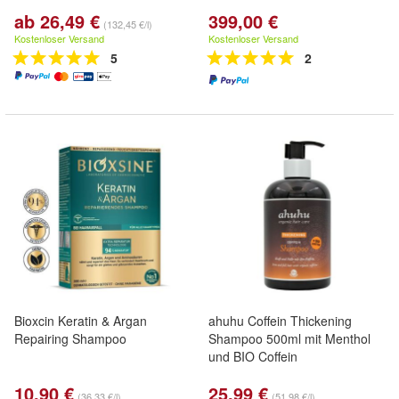
ab 26,49 €
399,00 €
(132,45 €/l)
Kostenloser Versand
Kostenloser Versand
5
2
Bioxcin Keratin & Argan
ahuhu Coffein Thickening
Repairing Shampoo
Shampoo 500ml mit Menthol
und BIO Coffein
10,90 €
25,99 €
(36,33 €/l)
(51,98 €/l)