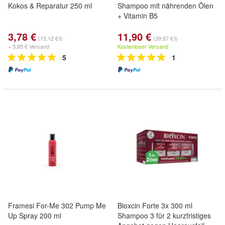
Kokos & Reparatur 250 ml
Shampoo mit nährenden Ölen
+ Vitamin B5
3,78 €
11,90 €
(15,12 €/l)
(39,67 €/l)
+ 5,95 € Versand
Kostenloser Versand
5
1
Framesi For-Me 302 Pump Me
Bioxcin Forte 3x 300 ml
Up Spray 200 ml
Shampoo 3 für 2 kurzfristiges