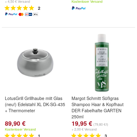
+ 4,50 € Versand
Kostenloser Versand
2
LotusGrill Grillhaube miit Glas
Margot Schmitt Süßgras
(neu!) Edelstahl XL DK-SG-435
Shampoo Haar & Kopfhaut
+ Thermometer
DER Fabelhafte GARTEN
250ml
89,90 €
19,95 €
(79,80 €/l)
Kostenloser Versand
+ 2,00 € Versand
1
3