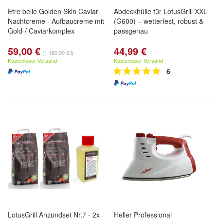
Etre belle Golden Skin Caviar
Abdeckhülle für LotusGrill XXL
Nachtcreme - Aufbaucreme mit
(G600) – wetterfest, robust &
Gold-/ Caviarkomplex
passgenau
59,00 €
44,99 €
(1.180,00 €/l)
Kostenloser Versand
Kostenloser Versand
6
LotusGrill Anzündset Nr.7 - 2x
Heller Professional