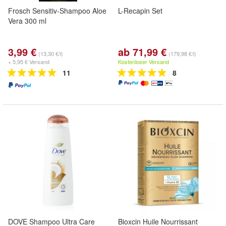
Frosch Sensitiv-Shampoo Aloe
L-Recapin Set
Vera 300 ml
3,99 €
ab 71,99 €
(13,30 €/l)
(179,98 €/l)
+ 5,95 € Versand
Kostenloser Versand
11
8
DOVE Shampoo Ultra Care
Bioxcin Huile Nourrissant