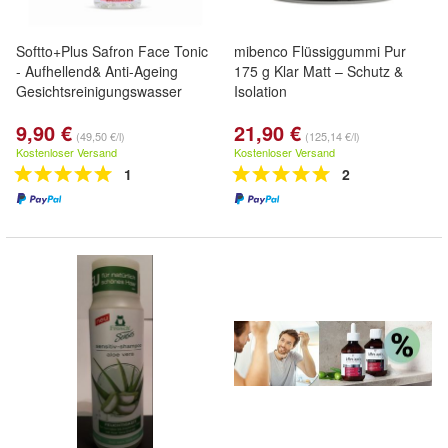
Softto+Plus Safron Face Tonic
mibenco Flüssiggummi Pur
- Aufhellend& Anti-Ageing
175 g Klar Matt – Schutz &
Gesichtsreinigungswasser
Isolation
9,90 €
21,90 €
(49,50 €/l)
(125,14 €/l)
Kostenloser Versand
Kostenloser Versand
1
2