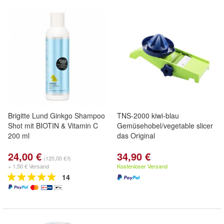
Brigitte Lund Ginkgo Shampoo
TNS-2000 kiwi-blau
Shot mit BIOTIN & Vitamin C
Gemüsehobel/vegetable slicer
200 ml
das Original
24,00 €
34,90 €
(120,00 €/l)
+ 1,50 € Versand
Kostenloser Versand
14