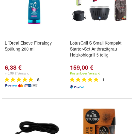
L´Oreal Elseve Fibralogy
LotusGrill S Small Kompakt
Spülung 200 ml
Starter-Set Anthrazitgrau
Holzkohlegrill 5 teilig
6,38 €
159,00 €
+ 5,99 € Versand
Kostenloser Versand
8
1