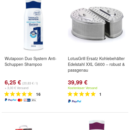
Wutapoon Duo System Anti-
LotusGrill Ersatz Kohlebehälter
Schuppen Shampoo
Edelstahl XXL G600 – robust &
passgenau
6,25 €
39,99 €
(20,83 € / l)
+ 3,00 € Versand
Kostenloser Versand
16
1