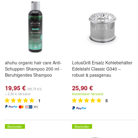
ahuhu organic hair care Anti-
LotusGrill Ersatz Kohlebehälter
Schuppen Shampoo 200 ml -
Edelstahl Classic G340 –
Beruhigendes Shampoo
robust & passgenau
19,95 €
25,90 €
(99,75 €/l)
+ 2,50 € Versand
Kostenloser Versand
1
5
Bestseller
Bestseller