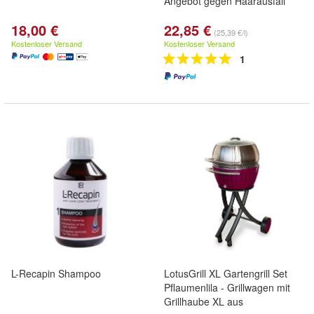
Angebot gegen Haarausfall
18,00 €
22,85 €
(25,39 €/l)
Kostenloser Versand
Kostenloser Versand
1
L-Recapin Shampoo
LotusGrill XL Gartengrill Set
Pflaumenlila - Grillwagen mit
Grillhaube XL aus