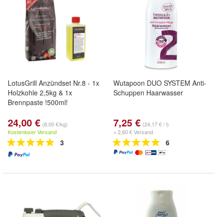
LotusGrill Anzündset Nr.8 - 1x
Wutapoon DUO SYSTEM Anti-
Holzkohle 2,5kg & 1x
Schuppen Haarwasser
Brennpaste !500ml!
24,00 €
7,25 €
(8,00 €/kg)
(24,17 € / l)
Kostenloser Versand
+ 2,60 € Versand
3
6