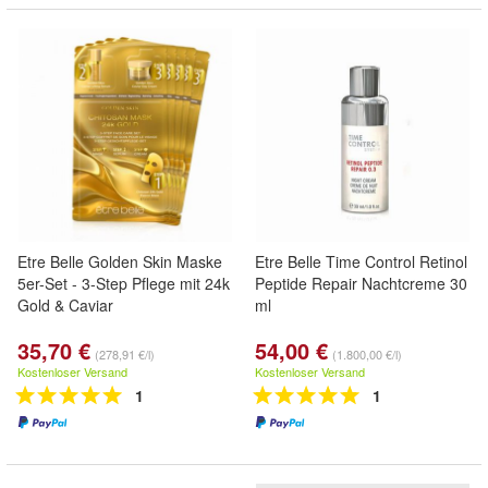
Etre Belle Golden Skin Maske
Etre Belle Time Control Retinol
5er-Set - 3-Step Pflege mit 24k
Peptide Repair Nachtcreme 30
Gold & Caviar
ml
35,70 €
54,00 €
(278,91 €/l)
(1.800,00 €/l)
Kostenloser Versand
Kostenloser Versand
1
1