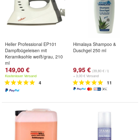
Heller Professional EP101
Himalaya Shampoo &
Dampfbügeleisen mit
Duschgel 250 ml
Keramiksohle weiß/grau, 210
ml
149,00 €
9,95 €
(39,80 € / l)
Kostenloser Versand
+ 3,00 € Versand
4
11