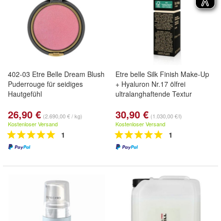
402-03 Etre Belle Dream Blush
Etre belle Silk Finish Make-Up
Puderrouge für seidiges
+ Hyaluron Nr.17 ölfrei
Hautgefühl
ultralanghaftende Textur
26,90 €
30,90 €
(2.690,00 € / kg)
(1.030,00 €/l)
Kostenloser Versand
Kostenloser Versand
1
1