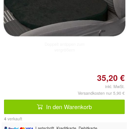
Doppelt antippen zum
vergrößern
35,20 €
inkl. MwSt.
Versandkosten nur 5,90 €
In den Warenkorb
4
 verkauft
, Lastschrift, Kreditkarte, Debitkarte,