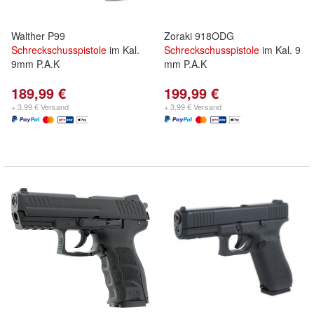
Walther P99
Zoraki 918ODG
Schreckschusspistole
im Kal.
Schreckschusspistole
im Kal. 9
9mm P.A.K
mm P.A.K
189,99 €
199,99 €
+ 3,99 € Versand
+ 3,99 € Versand